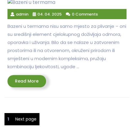
admin
04. 04. 2025
0 Comments
Bazeni u termama nisu samo mjesto za plivanje – oni
su središnji element cjelokupnog doživljaja odmora,
oporavka i uživanja. Bilo da se nalaze u zatvorenim
prostorima ili na otvorenom, okruženi prirodom ili
smješteni u modernim kompleksima, pružaju
kombinaciju ljekovitosti, ugode …
Read
Read More
More
Navigacija
Page
1
Next page
objava