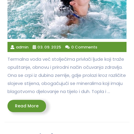
admin
03. 09. 2025
0 Comments
Termalna voda već stoljećima privlači ljude koji traže
opuštanje, obnovu i prirodni način očuvanja zdravlja.
Ona se crpi iz dubina zemlje, gdje prolazi kroz različite
slojeve stijena, obogaćujući se mineralima koji imaju
blagotvorno djelovanje na tijelo i duh. Topla i …
Read
Read More
More