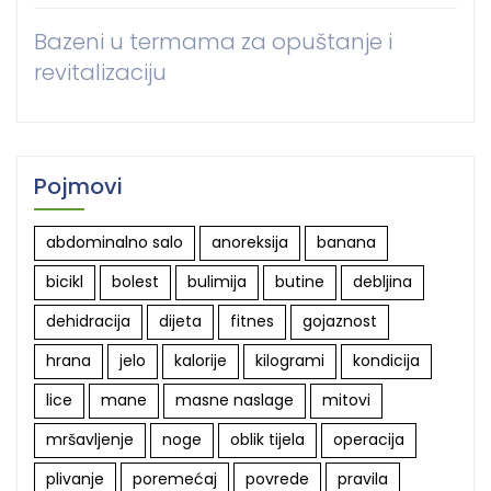
Bazeni u termama za opuštanje i
revitalizaciju
Pojmovi
abdominalno salo
anoreksija
banana
bicikl
bolest
bulimija
butine
debljina
dehidracija
dijeta
fitnes
gojaznost
hrana
jelo
kalorije
kilogrami
kondicija
lice
mane
masne naslage
mitovi
mršavljenje
noge
oblik tijela
operacija
plivanje
poremećaj
povrede
pravila