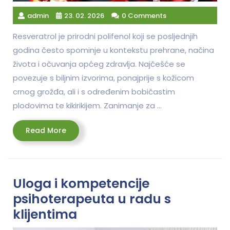
admin
23. 02. 2026
0 Comments
Resveratrol je prirodni polifenol koji se posljednjih
godina često spominje u kontekstu prehrane, načina
života i očuvanja općeg zdravlja. Najčešće se
povezuje s biljnim izvorima, ponajprije s kožicom
crnog grožđa, ali i s određenim bobičastim
plodovima te kikirikijem. Zanimanje za …
Read
Read More
More
Uloga i kompetencije
psihoterapeuta u radu s
klijentima