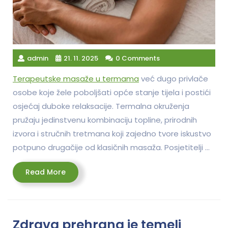
admin
21. 11. 2025
0 Comments
Terapeutske masaže u termama
već dugo privlače
osobe koje žele poboljšati opće stanje tijela i postići
osjećaj duboke relaksacije. Termalna okruženja
pružaju jedinstvenu kombinaciju topline, prirodnih
izvora i stručnih tretmana koji zajedno tvore iskustvo
potpuno drugačije od klasičnih masaža. Posjetitelji …
Read
Read More
More
Zdrava prehrana je temelj