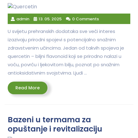
admin
13. 05. 2025
0 Comments
U svijetu prehranskih dodataka sve veći interes
izazivaju prirodni spojevi s potencijalno snažnim
zdravstvenim učincima. Jedan od takvih spojeva je
quercetin – biljni flavonoid koji se prirodno nalazi u
voću, povrću i ljekovitom bilju, poznat po snažnim
antioksidativnim svojstvima. Ljudi …
Read
Read More
More
Bazeni u termama za
opuštanje i revitalizaciju