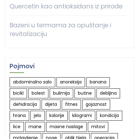
Quercetin kao antioksidans iz prirode
Bazeni u termama za opuštanje i
revitalizaciju
Pojmovi
abdominalno salo
anoreksija
banana
bicikl
bolest
bulimija
butine
debljina
dehidracija
dijeta
fitnes
gojaznost
hrana
jelo
kalorije
kilogrami
kondicija
lice
mane
masne naslage
mitovi
mršavljenje
noge
oblik tijela
operacija