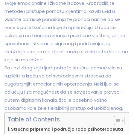
svoje emocionalne i životne izazove. Kroz različite
metode i pristupe pomažu klijentima razviti uvid u
vlastite obrasce ponašanja te pronaći načine da se
nose s poteškoćama koje ih opterećuju. U radu se
oslanjaju na teorijska znanja i praktične vještine, ali i na
sposobnost stvaranja sigurnog i podržavajućeg
okruženja u kojem se klijent može otvoriti i istražiti teme
koje su mu važne.
Razlozi zbog kojih ljudi potraže stručnu pomoć vrlo su
različiti, a kreću se od svakodnevnih stresova do
dugotrajnijih emocionalnih opterećenja. Neki ljudi se
odlučuju i za mogućnost da se savjetovanje provodi
putem digitalnih kanala, što je posebno važno
osobama koje žele fleksibilniji pristup od uobičajenog.
Table of Contents
Stručna priprema i područja rada psihoterapeuta