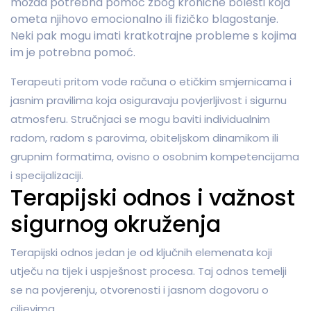
možda potrebna pomoć zbog kronične bolesti koja
ometa njihovo emocionalno ili fizičko blagostanje.
Neki pak mogu imati kratkotrajne probleme s kojima
im je potrebna pomoć.
Terapeuti pritom vode računa o etičkim smjernicama i
jasnim pravilima koja osiguravaju povjerljivost i sigurnu
atmosferu. Stručnjaci se mogu baviti individualnim
radom, radom s parovima, obiteljskom dinamikom ili
grupnim formatima, ovisno o osobnim kompetencijama
i specijalizaciji.
Terapijski odnos i važnost
sigurnog okruženja
Terapijski odnos jedan je od ključnih elemenata koji
utječu na tijek i uspješnost procesa. Taj odnos temelji
se na povjerenju, otvorenosti i jasnom dogovoru o
ciljevima.