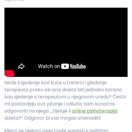
Može li sjedenje kod kuće u trenirci i gledanje
terapeuta preko ekrana doista biti jednako korisno
kao sjedenje s terapeutom u njegovom uredu? Često
mi postavljaju ovo pitanje i odlučio sam konačno
odgovoriti na njega. „Djeluje li
online psihoterapija
doista?“ Odgovor bi vas mogao iznenaditi!
Klijent se tijekom rada može susresti s različitim