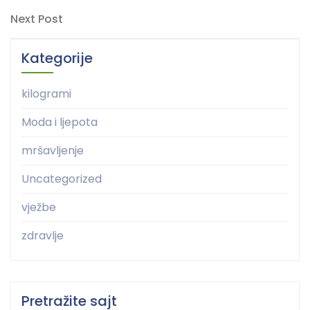
Post
objava
Next
Next Post
Post
Kategorije
kilogrami
Moda i ljepota
mršavljenje
Uncategorized
vježbe
zdravlje
Pretražite sajt