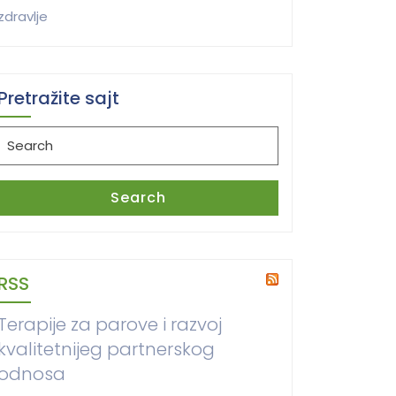
zdravlje
Pretražite sajt
Search
for:
Search
RSS
Terapije za parove i razvoj
kvalitetnijeg partnerskog
odnosa