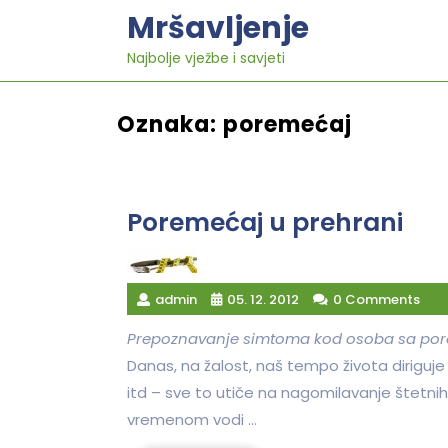
Skip
Mršavljenje
to
content
Najbolje vježbe i savjeti
Oznaka:
poremećaj
Poremećaj u prehrani
admin
05. 12. 2012
0 Comments
Prepoznavanje simtoma kod osoba sa po
Danas, na žalost, naš tempo života diriguje
itd – sve to utiče na nagomilavanje štetni
vremenom vodi …