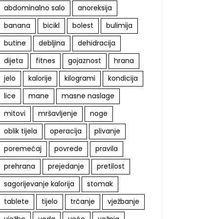
abdominalno salo
anoreksija
banana
bicikl
bolest
bulimija
butine
debljina
dehidracija
dijeta
fitnes
gojaznost
hrana
jelo
kalorije
kilogrami
kondicija
lice
mane
masne naslage
mitovi
mršavljenje
noge
oblik tijela
operacija
plivanje
poremećaj
povrede
pravila
prehrana
prejedanje
pretilost
sagorijevanje kalorija
stomak
tablete
tijelo
trčanje
vježbanje
vježbe
voda
voće
vožnja