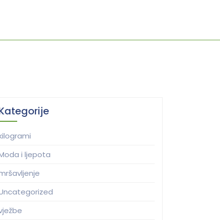
Kategorije
kilogrami
Moda i ljepota
mršavljenje
Uncategorized
vježbe