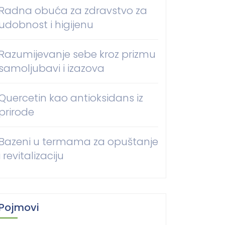
Radna obuća za zdravstvo za
udobnost i higijenu
Razumijevanje sebe kroz prizmu
samoljubavi i izazova
Quercetin kao antioksidans iz
prirode
Bazeni u termama za opuštanje
i revitalizaciju
Pojmovi