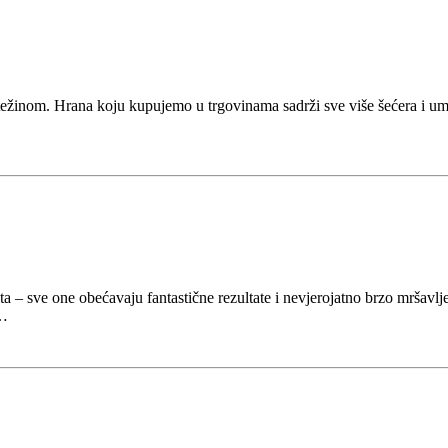
žinom. Hrana koju kupujemo u trgovinama sadrži sve više šećera i umjet
ta – sve one obećavaju fantastične rezultate i nevjerojatno brzo mršavlje
…