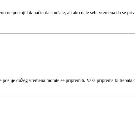
vno ne postoji lak način da smršate, ali ako date sebi vremena da se pri
čite poslije dužeg vremena morate se pripremiti. Vaša priprema bi trebal