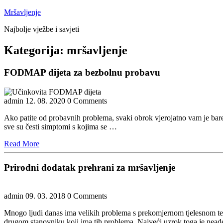
Skip
Mršavljenje
to
Najbolje vježbe i savjeti
content
Close
Kategorija:
mršavljenje
Menu
FODMAP dijeta za bezbolnu probavu
admin
12. 08. 2020
0 Comments
Ako patite od probavnih problema, svaki obrok vjerojatno vam je barem 
sve su česti simptomi s kojima se …
Read
Read More
More
Prirodni dodatak prehrani za mršavljenje
admin
09. 03. 2018
0 Comments
Mnogo ljudi danas ima velikih problema s prekomjernom tjelesnom tež
drugom stanovniku koji ima tih problema. Najveći uzrok toga je nea