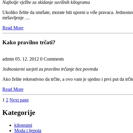
Najbolje vježbe za skidanje suvišnih kilograma
Ukoliko želite da smršate, morate biti uporni u više pravaca. Jednosta
mršavljenje …
Read
Read More
More
Kako pravilno trčati?
admin
05. 12. 2012
0 Comments
Jednostavni savjeti za pravilno trčanje bez povreda
Ako želite rekreativno da trčite, a ovo vam je ujedno i prvi put da tr
Read
Read More
More
Navigacija
Page
Page
1
2
Next page
objava
Kategorije
kilogrami
Moda i ljepota