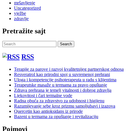
mršavljenje
Uncategorized
vježbe
zdravlje
Pretražite sajt
Search
Search
for:
RSS
Terapije za parove i razvoj kvalitetnijeg partnerskog odnosa
Resveratrol kao prirodni spoj u suvremenoj prehrani
Uloga i kompetencije psihoterapeuta u radu s klijentima
Terapeutske masaže u termama za pravo opuštanje
Zdrava prehrana je temelj vitalnosti i dobrog zdravlja
Ljekovitost i čari termalne vode
Radna obuća za zdravstvo za udobnost i higijenu
Razumijevanje sebe kroz prizmu samoljubavi i izazova
Quercetin kao antioksidans iz prirode
Bazeni u termama za opuštanje i revitalizaciju
Pojmovi