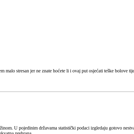
malo stresan jer ne znate hoćete li i ovaj put osjećati teške bolove tije
inom. U pojedinim državama statistički podaci izgledaju gotovo nestv
dekvatna prehrana, …