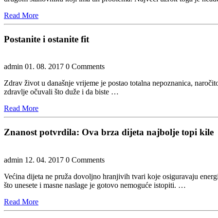
Read
Read More
More
Postanite i ostanite fit
admin
01. 08. 2017
0 Comments
Zdrav život u današnje vrijeme je postao totalna nepoznanica, naroči
zdravlje očuvali što duže i da biste
…
Read
Read More
More
Znanost potvrdila: Ova brza dijeta najbolje topi kile
admin
12. 04. 2017
0 Comments
Većina dijeta ne pruža dovoljno hranjivih tvari koje osiguravaju energi
što unesete i masne naslage je gotovo nemoguće istopiti. …
Read
Read More
More