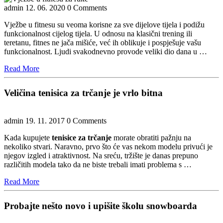
admin
12. 06. 2020
0 Comments
Vježbe u fitnesu su veoma korisne za sve dijelove tijela i podižu
funkcionalnost cijelog tijela. U odnosu na klasični trening ili
teretanu, fitnes ne jača mišiće, već ih oblikuje i pospješuje vašu
funkcionalnost. Ljudi svakodnevno provode veliki dio dana u …
Read
Read More
More
Veličina tenisica za trčanje je vrlo bitna
admin
19. 11. 2017
0 Comments
Kada kupujete
tenisice za trčanje
morate obratiti pažnju na
nekoliko stvari. Naravno, prvo što će vas nekom modelu privući je
njegov izgled i atraktivnost. Na sreću, tržište je danas prepuno
različitih modela tako da ne biste trebali imati problema s …
Read
Read More
More
Probajte nešto novo i upišite školu snowboarda