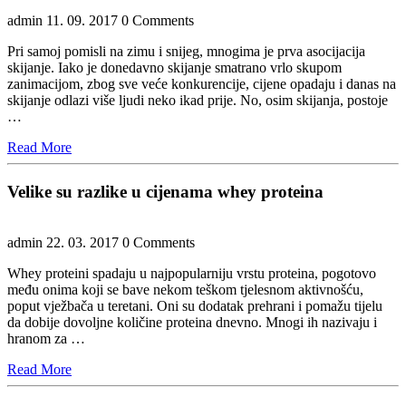
admin
11. 09. 2017
0 Comments
Pri samoj pomisli na zimu i snijeg, mnogima je prva asocijacija
skijanje. Iako je donedavno skijanje smatrano vrlo skupom
zanimacijom, zbog sve veće konkurencije, cijene opadaju i danas na
skijanje odlazi više ljudi neko ikad prije. No, osim skijanja, postoje
…
Read
Read More
More
Velike su razlike u cijenama whey proteina
admin
22. 03. 2017
0 Comments
Whey proteini spadaju u najpopularniju vrstu proteina, pogotovo
među onima koji se bave nekom teškom tjelesnom aktivnošću,
poput vježbača u teretani. Oni su dodatak prehrani i pomažu tijelu
da dobije dovoljne količine proteina dnevno. Mnogi ih nazivaju i
hranom za …
Read
Read More
More