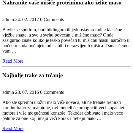
Nahranite vaše mišiće proteinima ako želite masu
admin
24. 02. 2017
0 Comments
Bavite se sportom, bodibildingom ili jednostavno radite klasične
vježbe snage, a sve u svrhu povećanja mišićne mase? Onda
zasigurno znate koliko je teško povećati tu mišićnu masu, naročito u
početku kada počinjete od slabih i nerazvijenih mišića. Danas ćemo
vam …
Read
Read More
More
Najbolje trake za trčanje
admin
28. 07. 2016
0 Comments
Ako ste spremni uložiti malo više novaca, ali ne trebate trenirati
kontinuirano za maratone, ovi modeli će omogućiti veći kapacitet
motora i više mogućnosti konzole. Također dobivate i malo veće
palube za one koji imaju veći korak i trebaju malo …
Read
Read More