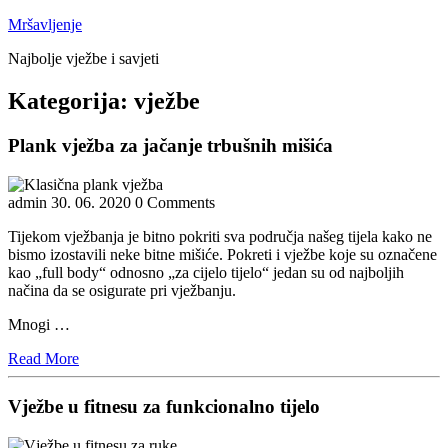
Skip
Mršavljenje
to
Najbolje vježbe i savjeti
content
Close
Kategorija:
vježbe
Menu
Plank vježba za jačanje trbušnih mišića
admin
30. 06. 2020
0 Comments
Tijekom vježbanja je bitno pokriti sva područja našeg tijela kako ne
bismo izostavili neke bitne mišiće. Pokreti i vježbe koje su označene
kao „full body“ odnosno „za cijelo tijelo“ jedan su od najboljih
načina da se osigurate pri vježbanju.
Mnogi …
Read
Read More
More
Vježbe u fitnesu za funkcionalno tijelo