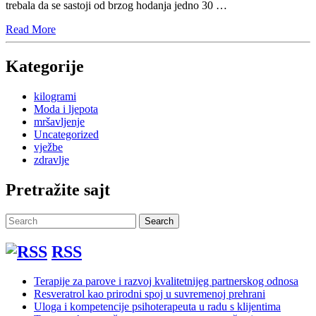
trebala da se sastoji od brzog hodanja jedno 30 …
Read
Read More
More
Kategorije
kilogrami
Moda i ljepota
mršavljenje
Uncategorized
vježbe
zdravlje
Pretražite sajt
Search
Search
for:
RSS
Terapije za parove i razvoj kvalitetnijeg partnerskog odnosa
Resveratrol kao prirodni spoj u suvremenoj prehrani
Uloga i kompetencije psihoterapeuta u radu s klijentima