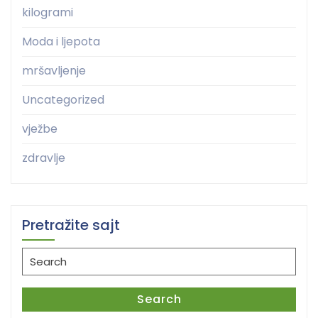
kilogrami
Moda i ljepota
mršavljenje
Uncategorized
vježbe
zdravlje
Pretražite sajt
Search
for:
Search