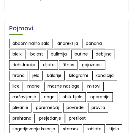
Pojmovi
abdominalno salo
anoreksija
banana
bicikl
bolest
bulimija
butine
debljina
dehidracija
dijeta
fitnes
gojaznost
hrana
jelo
kalorije
kilogrami
kondicija
lice
mane
masne naslage
mitovi
mršavljenje
noge
oblik tijela
operacija
plivanje
poremećaj
povrede
pravila
prehrana
prejedanje
pretilost
sagorijevanje kalorija
stomak
tablete
tijelo