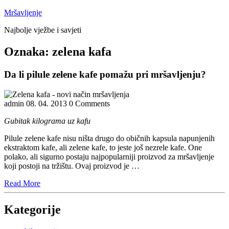
Skip
Mršavljenje
to
Najbolje vježbe i savjeti
content
Close
Oznaka:
zelena kafa
Menu
Da li pilule zelene kafe pomažu pri mršavljenju?
admin
08. 04. 2013
0 Comments
Gubitak kilograma uz kafu
Pilule zelene kafe nisu ništa drugo do običnih kapsula napunjenih
ekstraktom kafe, ali zelene kafe, to jeste još nezrele kafe. One
polako, ali sigurno postaju najpopularniji proizvod za mršavljenje
koji postoji na tržištu. Ovaj proizvod je …
Read
Read More
More
Kategorije