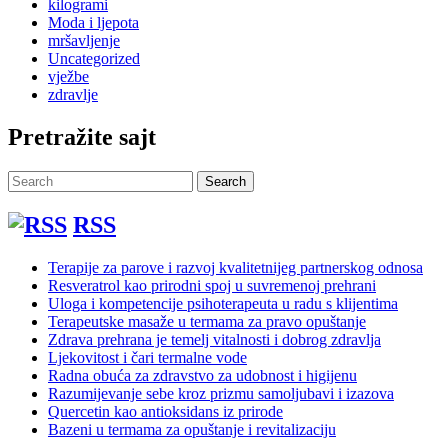
kilogrami
Moda i ljepota
mršavljenje
Uncategorized
vježbe
zdravlje
Pretražite sajt
Search
Search
for:
RSS
Terapije za parove i razvoj kvalitetnijeg partnerskog odnosa
Resveratrol kao prirodni spoj u suvremenoj prehrani
Uloga i kompetencije psihoterapeuta u radu s klijentima
Terapeutske masaže u termama za pravo opuštanje
Zdrava prehrana je temelj vitalnosti i dobrog zdravlja
Ljekovitost i čari termalne vode
Radna obuća za zdravstvo za udobnost i higijenu
Razumijevanje sebe kroz prizmu samoljubavi i izazova
Quercetin kao antioksidans iz prirode
Bazeni u termama za opuštanje i revitalizaciju