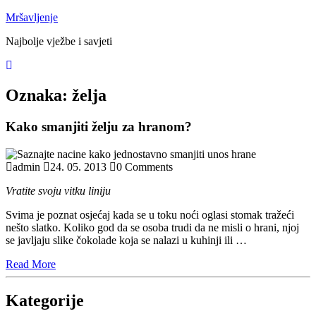
Skip
Mršavljenje
to
Najbolje vježbe i savjeti
content
Close
Menu
Oznaka:
želja
Kako smanjiti želju za hranom?
admin
24. 05. 2013
0 Comments
Vratite svoju vitku liniju
Svima je poznat osjećaj kada se u toku noći oglasi stomak tražeći
nešto slatko. Koliko god da se osoba trudi da ne misli o hrani, njoj
se javljaju slike čokolade koja se nalazi u kuhinji ili …
Read
Read More
More
Kategorije