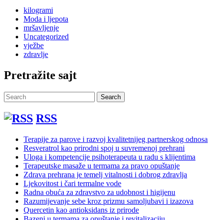
kilogrami
Moda i ljepota
mršavljenje
Uncategorized
vježbe
zdravlje
Pretražite sajt
Search
Search
for:
RSS
Terapije za parove i razvoj kvalitetnijeg partnerskog odnosa
Resveratrol kao prirodni spoj u suvremenoj prehrani
Uloga i kompetencije psihoterapeuta u radu s klijentima
Terapeutske masaže u termama za pravo opuštanje
Zdrava prehrana je temelj vitalnosti i dobrog zdravlja
Ljekovitost i čari termalne vode
Radna obuća za zdravstvo za udobnost i higijenu
Razumijevanje sebe kroz prizmu samoljubavi i izazova
Quercetin kao antioksidans iz prirode
Bazeni u termama za opuštanje i revitalizaciju