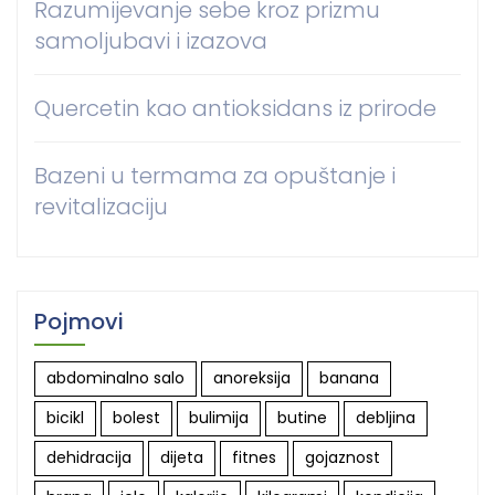
Razumijevanje sebe kroz prizmu
samoljubavi i izazova
Quercetin kao antioksidans iz prirode
Bazeni u termama za opuštanje i
revitalizaciju
Pojmovi
abdominalno salo
anoreksija
banana
bicikl
bolest
bulimija
butine
debljina
dehidracija
dijeta
fitnes
gojaznost