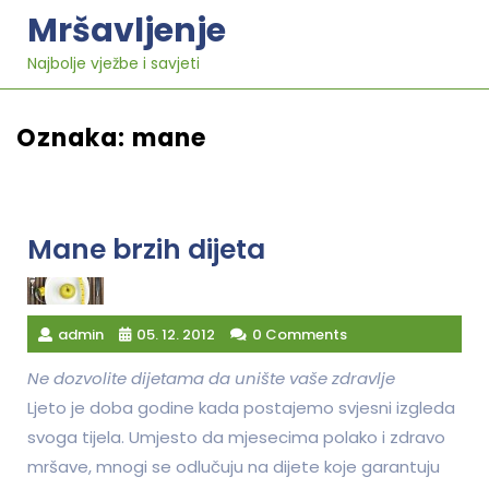
Skip
Mršavljenje
to
content
Najbolje vježbe i savjeti
Oznaka:
mane
Mane brzih dijeta
admin
05. 12. 2012
0 Comments
Ne dozvolite dijetama da unište vaše zdravlje
Ljeto je doba godine kada postajemo svjesni izgleda
svoga tijela. Umjesto da mjesecima polako i zdravo
mršave, mnogi se odlučuju na dijete koje garantuju