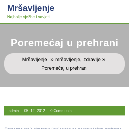
Skip
Mršavljenje
to
content
Najbolje vježbe i savjeti
Poremećaj u prehrani
»
,
»
Mršavljenje
mršavljenje
zdravlje
Poremećaj u prehrani
admin
05. 12. 2012
0 Comments