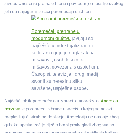
životu. Unošenje premalo hrane i povraćanjem poslije svakog
jela su najsigurniji znaci poremećaja u ishrani.
Poremećaji prehrane u
modernom društvu
javljaju se
najčešće u industrijaliziranim
kulturama gdje je naglasak na
mršavosti, osobito ako je
mršavost povezana s uspjehom.
Časopisi, televizija i drugi mediji
stvorili su nerealnu sliku
savršene, uspješne osobe.
Najčešći oblik poremećaja u ishrani je anoreksija.
Anorexia
nervosa
je poremećaj ishrane u središtu kojeg se nalazi
preplavljujući strah od debljanja. Anoreksija ne nastaje zbog
gubitka apetita već je riječ o borbi protiv gladi zbog stalno
prisutnog i potpuno nerazumnog straha od debljanja koji ne