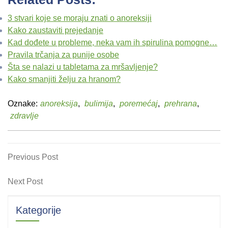
3 stvari koje se moraju znati o anoreksiji
Kako zaustaviti prejedanje
Kad dođete u probleme, neka vam ih spirulina pomogne…
Pravila trčanja za punije osobe
Šta se nalazi u tabletama za mršavljenje?
Kako smanjiti želju za hranom?
Oznake:
anoreksija
,
bulimija
,
poremećaj
,
prehrana
,
zdravlje
Navigacija
Previous
Previous Post
Post
objava
Next
Next Post
Post
Kategorije