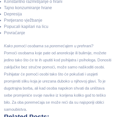
Konstantno razmišljanje o hrani
Tajno konzumiranje hrane
Depresija
Pretjerano vježbanje
Popucali kapilari na licu
Povraćanje
Kako pomoći osobama sa poremećajem u prehrani?
Pomoći osobama koje pate od anoreksije ili bulimije, možete
jedino tako što će te ih uputiti kod psihijatra i psihologa. Donositi
zaključke bez stručne pomoći, može samo naškoditi osobi.
Psihijatar će pomoći osobi tako što će pokušati i uspjeti
promjeniti sliku koja je urezana duboko u njihovoj glavi. To je
dugotrajna borba, ali kad osoba napokon shvati da uništava
sebe promjeniće svoje navike iz korijena koliko god to teško
bilo. Za oba poremećaja se može reći da su najsporiji oblici
samoubistva.
Related Posts: