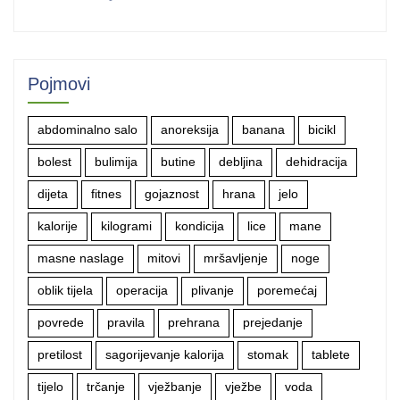
Pojmovi
abdominalno salo
anoreksija
banana
bicikl
bolest
bulimija
butine
debljina
dehidracija
dijeta
fitnes
gojaznost
hrana
jelo
kalorije
kilogrami
kondicija
lice
mane
masne naslage
mitovi
mršavljenje
noge
oblik tijela
operacija
plivanje
poremećaj
povrede
pravila
prehrana
prejedanje
pretilost
sagorijevanje kalorija
stomak
tablete
tijelo
trčanje
vježbanje
vježbe
voda