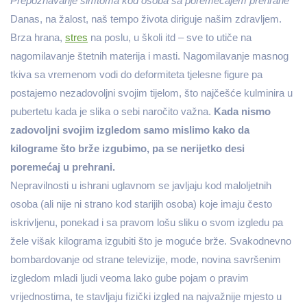
Prepoznavanje simtoma kod osoba sa poremećajem prehrane
Danas, na žalost, naš tempo života diriguje našim zdravljem.
Brza hrana,
stres
na poslu, u školi itd – sve to utiče na
nagomilavanje štetnih materija i masti. Nagomilavanje masnog
tkiva sa vremenom vodi do deformiteta tjelesne figure pa
postajemo nezadovoljni svojim tijelom, što najčešće kulminira u
pubertetu kada je slika o sebi naročito važna.
Kada nismo
zadovoljni svojim izgledom samo mislimo kako da
kilograme što brže izgubimo, pa se nerijetko desi
poremećaj u prehrani.
Nepravilnosti u ishrani uglavnom se javljaju kod maloljetnih
osoba (ali nije ni strano kod starijih osoba) koje imaju često
iskrivljenu, ponekad i sa pravom lošu sliku o svom izgledu pa
žele višak kilograma izgubiti što je moguće brže. Svakodnevno
bombardovanje od strane televizije, mode, novina savršenim
izgledom mladi ljudi veoma lako gube pojam o pravim
vrijednostima, te stavljaju fizički izgled na najvažnije mjesto u