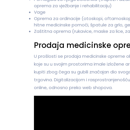
oprema za vježbanje i rehabilitaciju)
Vage
Oprema za ordinacije (otoskopi, oftamoskopi,
hitne medicinske pomoći, špatule za grlo, gel
Zaštitna oprema (rukavice, maske za lice, za
Prodaja medicinske opr
U prošlosti se prodaja medicinske opreme obav
koje su u svojim prostorima imale izložene arti
kupiti zbog čega su gubili značajan dio svoga
trgovina. Digitalizacijom i rasprostranjenošć
online, odnosno preko web shopova.