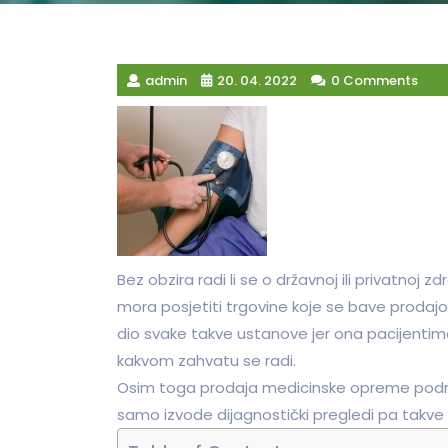
admin
20. 04. 2022
0 Comments
Bez obzira radi li se o državnoj ili privatnoj
mora posjetiti trgovine koje se bave proda
dio svake takve ustanove jer ona pacijentim
kakvom zahvatu se radi.
Osim toga prodaja medicinske opreme podraz
samo izvode dijagnostički pregledi pa takve tr