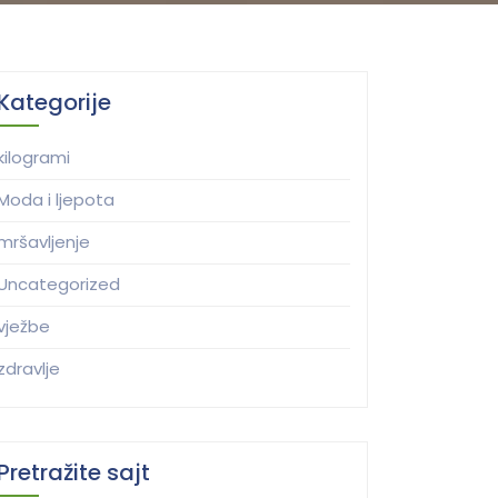
Kategorije
kilogrami
Moda i ljepota
mršavljenje
Uncategorized
vježbe
zdravlje
Pretražite sajt