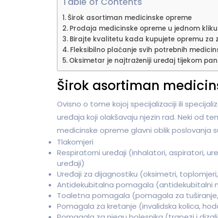
Table of Contents
Širok asortiman medicinske opreme
Prodaja medicinske opreme u jednom kliku
Birajte kvalitetu kada kupujete opremu za
Fleksibilno plaćanje svih potrebnih medic
Oksimetar je najtraženiji uređaj tijekom pa
Širok asortiman medici
Ovisno o tome kojoj specijalizaciji ili specij
uređaja koji olakšavaju njezin rad. Neki od t
medicinske opreme glavni oblik poslovanja s
Tlakomjeri
Respiratorni uređaji (inhalatori, aspiratori, u
uređaji)
Uređaji za dijagnostiku (oksimetri, toplomjeri
Antidekubitalna pomagala (antidekubitalni m
Toaletna pomagala (pomagala za tuširanje, 
Pomagala za kretanje (invalidska kolica, hodal
Pomagala za njegu bolesnika (trapezi i dizalic