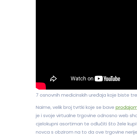
7 osnovnih medicinskih uređaja koje biste tre
Naime, velik broj tvrtki koje se bave
prodajom
je i svoje virtualne trgovine odnosno web s
cjelokupni asortiman te odlučiti što žele kupit
novca s obzirom na to da ove trgovine nerijet