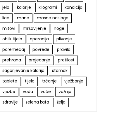
jelo
kalorije
kilogrami
kondicija
lice
mane
masne naslage
mitovi
mršavljenje
noge
oblik tijela
operacija
plivanje
poremećaj
povrede
pravila
prehrana
prejedanje
pretilost
sagorijevanje kalorija
stomak
tablete
tijelo
trčanje
vježbanje
vježbe
voda
voće
vožnja
zdravlje
zelena kafa
želja