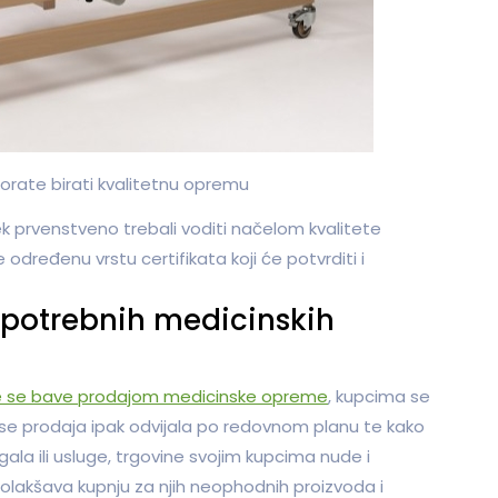
rate birati kvalitetnu opremu
ek prvenstveno trebali voditi načelom kvalitete
e određenu vrstu certifikata koji će potvrditi i
h potrebnih medicinskih
e se bave prodajom medicinske opreme
, kupcima se
i se prodaja ipak odvijala po redovnom planu te kako
la ili usluge, trgovine svojim kupcima nude i
 olakšava kupnju za njih neophodnih proizvoda i