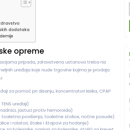
 zdravstvo
inskih dodataka
ndemije
nske opreme
alizacijama pripada, zdravstvena ustanova treba niz
emeljnih uređaja koje nude trgovine kojima je prodaja
u:
ređaji za pomoć pri disanju, koncentratori kisika, CPAP
, TENS uređaji)
adraci, jastuci protiv hemoroida)
toaletna povišenja, toaletne stolice, noćne posude)
ice i rolatori, štake i štapovi za hodanje)
e za bolesnike, nasloni za bolesnike, stolići za krevet,