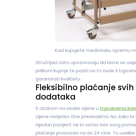
Kad kupujete medicinsku opremu mo
Stručnjaci zato upozoravaju da biste se uvij
prilikom kupnje te paziti na to nude li trgovin
garantirati kvalitetu.
Fleksibilno plaćanje svi
dodataka
S obzirom na visoke cijene u
trgovinama koj
cijene nerijetko čine previsokima. No, kako b
nijedan pacijent ne bi ostao bez svog pomaga
plaćanje proizvoda na do 24 rate. To uvelike