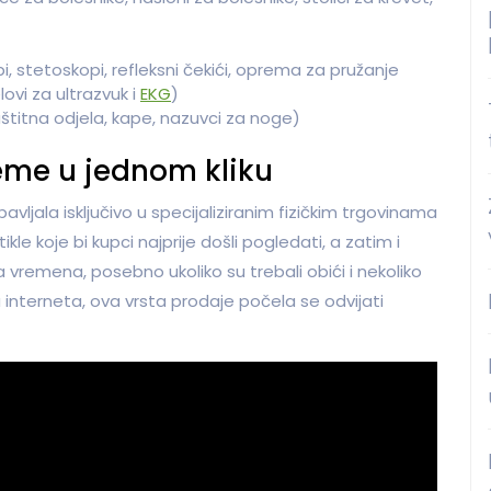
 stetoskopi, refleksni čekići, oprema za pružanje
ovi za ultrazvuk i
EKG
)
štitna odjela, kape, nazuvci za noge)
eme u jednom kliku
ljala isključivo u specijaliziranim fizičkim trgovinama
kle koje bi kupci najprije došli pogledati, a zatim i
 vremena, posebno ukoliko su trebali obići i nekoliko
u interneta, ova vrsta prodaje počela se odvijati