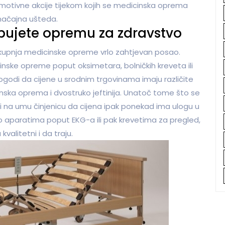
omotivne akcije tijekom kojih se medicinska oprema
značajna ušteda.
upujete opremu za zdravstvo
i kupnja medicinske opreme vrlo zahtjevan posao.
nske opreme poput oksimetara, bolničkih kreveta ili
dogodi da cijene u srodnim trgovinama imaju različite
nska oprema i dvostruko jeftinija. Unatoč tome što se
ti na umu činjenicu da cijena ipak ponekad ima ulogu u
 o aparatima poput EKG-a ili pak krevetima za pregled,
kvalitetni i da traju.