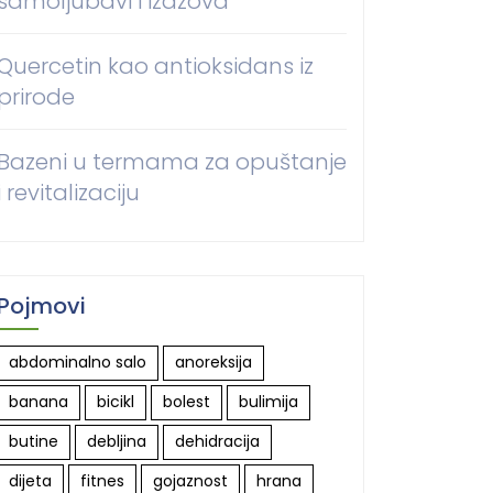
samoljubavi i izazova
Quercetin kao antioksidans iz
prirode
Bazeni u termama za opuštanje
i revitalizaciju
Pojmovi
abdominalno salo
anoreksija
banana
bicikl
bolest
bulimija
butine
debljina
dehidracija
dijeta
fitnes
gojaznost
hrana