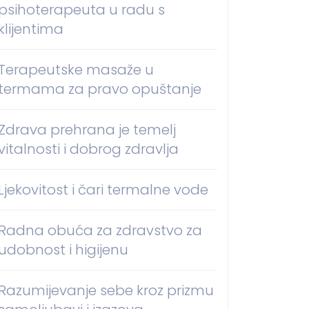
psihoterapeuta u radu s
klijentima
Terapeutske masaže u
termama za pravo opuštanje
Zdrava prehrana je temelj
vitalnosti i dobrog zdravlja
Ljekovitost i čari termalne vode
Radna obuća za zdravstvo za
udobnost i higijenu
Razumijevanje sebe kroz prizmu