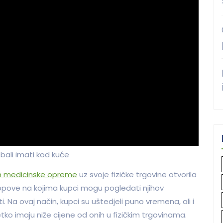
bali imati kod kuće
 medicinske opreme
uz svoje fizičke trgovine otvorila
hopove na kojima kupci mogu pogledati njihov
i. Na ovaj način, kupci su uštedjeli puno vremena, ali i
ko imaju niže cijene od onih u fizičkim trgovinama.