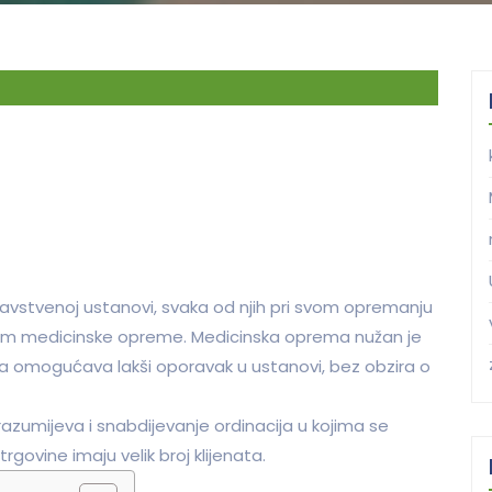
 zdravstvenoj ustanovi, svaka od njih pri svom opremanju
jom medicinske opreme. Medicinska oprema nužan je
a omogućava lakši oporavak u ustanovi, bez obzira o
umijeva i snabdijevanje ordinacija u kojima se
govine imaju velik broj klijenata.