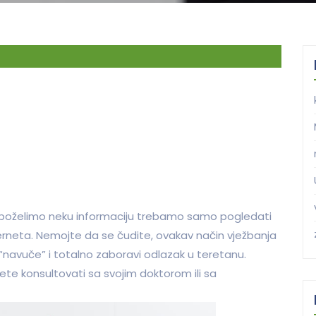
od poželimo neku informaciju trebamo samo pogledati
nterneta. Nemojte da se čudite, ovakav način vježbanja
 “navuče” i totalno zaboravi odlazak u teretanu.
žete konsultovati sa svojim doktorom ili sa