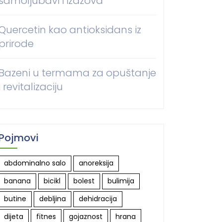
samoljubavi i izazova
Quercetin kao antioksidans iz
prirode
Bazeni u termama za opuštanje
i revitalizaciju
Pojmovi
abdominalno salo
anoreksija
banana
bicikl
bolest
bulimija
butine
debljina
dehidracija
dijeta
fitnes
gojaznost
hrana