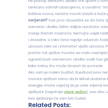
ne postoji. Međutim, ukoliko ste uporni u tom
teretanu odmah izbacujemo, a uvodimo “inte
količine novca, nećete morati izlaziti iz ku
natjerati?
Kao prvo obavežite se da ćete vj
vremena. Ukoliko želite vidljive rezultate, va
manje štetnih masnoća. Nemojte uvijek radi
i dosadne, a tako ćete naprije odustati. Kada
ubrzava tako se i intenzitet vježbi ubrzava.
pratite tok vježbe morate se malo nasmijati 
ograničavati vremenom. Ukoliko svaki čas gle
kako treba, što može dovesti do povrede.
Ako vam je malen budžet, ili jednostavno ne
morate vježbati samo da bi skinuli dodatne k
energije, imate osjećaj da je vaše vrijeme kval
vježbate (naprimjer
plank vježba
), sve više 
bez vježbanja će vam biti čudan.
Related Posts: