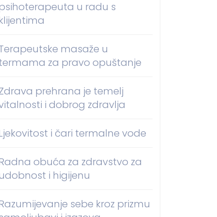
psihoterapeuta u radu s
klijentima
Terapeutske masaže u
termama za pravo opuštanje
Zdrava prehrana je temelj
vitalnosti i dobrog zdravlja
Ljekovitost i čari termalne vode
Radna obuća za zdravstvo za
udobnost i higijenu
Razumijevanje sebe kroz prizmu