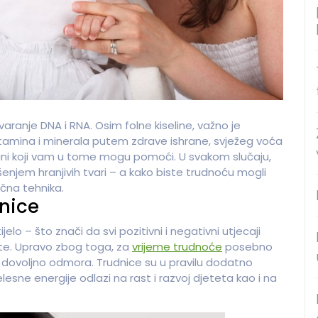
 stvaranje DNA i RNA. Osim folne kiseline, važno je
vitamina i minerala putem zdrave ishrane, svježeg voća
hrani koji vam u tome mogu pomoći. U svakom slučaju,
enjem hranjivih tvari – a kako biste trudnoću mogli
ična tehnika.
nice
jelo – što znači da svi pozitivni i negativni utjecaji
jete. Upravo zbog toga, za
vrijeme trudnoće
posebno
e i dovoljno odmora. Trudnice su u pravilu dodatno
lesne energije odlazi na rast i razvoj djeteta kao i na