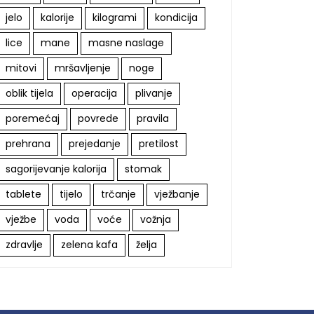
jelo
kalorije
kilogrami
kondicija
lice
mane
masne naslage
mitovi
mršavljenje
noge
oblik tijela
operacija
plivanje
poremećaj
povrede
pravila
prehrana
prejedanje
pretilost
sagorijevanje kalorija
stomak
tablete
tijelo
trčanje
vježbanje
vježbe
voda
voće
vožnja
zdravlje
zelena kafa
želja