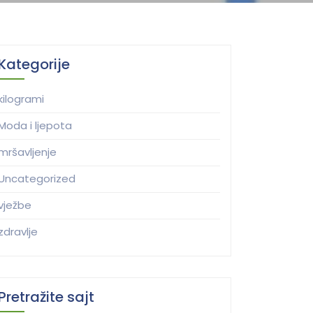
Kategorije
kilogrami
Moda i ljepota
mršavljenje
Uncategorized
vježbe
zdravlje
Pretražite sajt