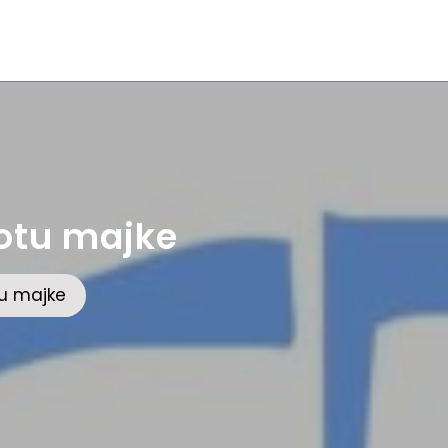
votu majke
tu majke