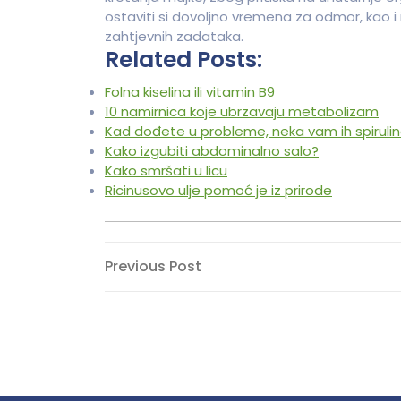
ostaviti si dovoljno vremena za odmor, kao 
zahtjevnih zadataka.
Related Posts:
Folna kiselina ili vitamin B9
10 namirnica koje ubrzavaju metabolizam
Kad dođete u probleme, neka vam ih spirul
Kako izgubiti abdominalno salo?
Kako smršati u licu
Ricinusovo ulje pomoć je iz prirode
Navigacija
Previous
Previous Post
Post
objava