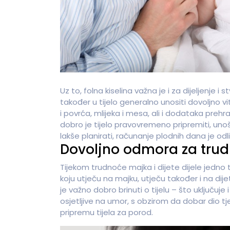
Uz to, folna kiselina važna je i za dijeljenje i
također u tijelo generalno unositi dovoljno 
i povrća, mlijeka i mesa, ali i dodataka pre
dobro je tijelo pravovremeno pripremiti, unoš
lakše planirati, računanje plodnih dana je odl
Dovoljno odmora za trud
Tijekom trudnoće majka i dijete dijele jedno ti
koju utječu na majku, utječu također i na di
je važno dobro brinuti o tijelu – što uključuj
osjetljive na umor, s obzirom da dobar dio tje
pripremu tijela za porod.