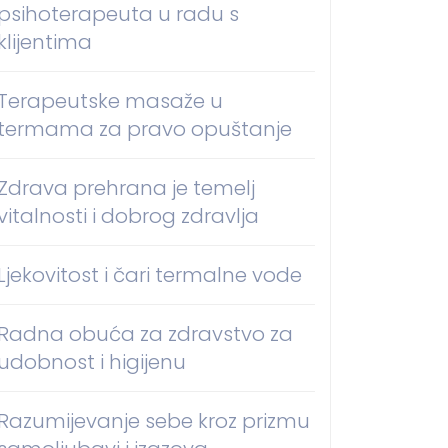
psihoterapeuta u radu s
klijentima
Terapeutske masaže u
termama za pravo opuštanje
Zdrava prehrana je temelj
vitalnosti i dobrog zdravlja
Ljekovitost i čari termalne vode
Radna obuća za zdravstvo za
udobnost i higijenu
Razumijevanje sebe kroz prizmu