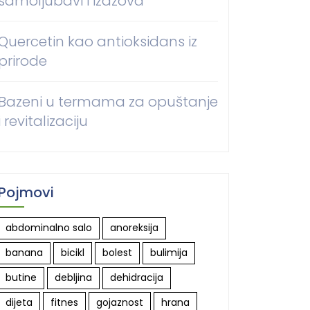
samoljubavi i izazova
Quercetin kao antioksidans iz
prirode
Bazeni u termama za opuštanje
i revitalizaciju
Pojmovi
abdominalno salo
anoreksija
banana
bicikl
bolest
bulimija
butine
debljina
dehidracija
dijeta
fitnes
gojaznost
hrana