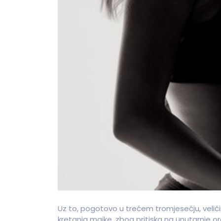
Uz to, pogotovo u trećem tromjesečju, veli
kretanja majke, zbog pritiska na unutarnje o