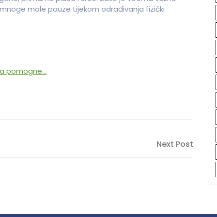
i mnoge male pauze tijekom odrađivanja fizički
ina pomogne…
Next
Next Post
Post