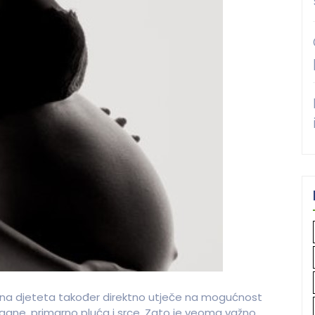
čina djeteta također direktno utječe na mogućnost
rgane, primarno pluća i srce. Zato je veoma važno