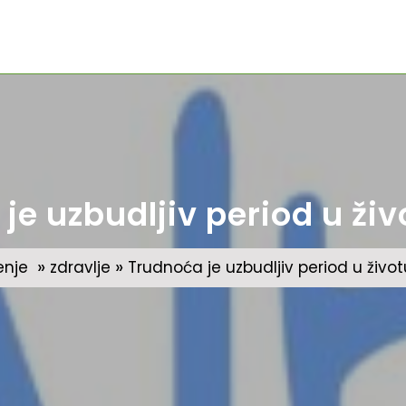
je uzbudljiv period u ži
»
»
enje
zdravlje
Trudnoća je uzbudljiv period u živo