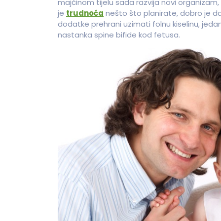
majčinom tijelu sada razvija novi organizam
je
trudnoća
nešto što planirate, dobro je da
dodatke prehrani uzimati folnu kiselinu, jedan 
nastanka spine bifide kod fetusa.