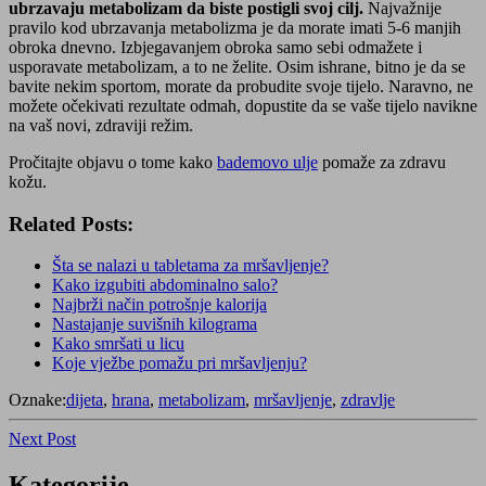
ubrzavaju metabolizam da biste postigli svoj cilj.
Najvažnije
pravilo kod ubrzavanja metabolizma je da morate imati 5-6 manjih
obroka dnevno. Izbjegavanjem obroka samo sebi odmažete i
usporavate metabolizam, a to ne želite. Osim ishrane, bitno je da se
bavite nekim sportom, morate da probudite svoje tijelo. Naravno, ne
možete očekivati rezultate odmah, dopustite da se vaše tijelo navikne
na vaš novi, zdraviji režim.
Pročitajte objavu o tome kako
bademovo ulje
pomaže za zdravu
kožu.
Related Posts:
Šta se nalazi u tabletama za mršavljenje?
Kako izgubiti abdominalno salo?
Najbrži način potrošnje kalorija
Nastajanje suvišnih kilograma
Kako smršati u licu
Koje vježbe pomažu pri mršavljenju?
Oznake:
dijeta
,
hrana
,
metabolizam
,
mršavljenje
,
zdravlje
Navigacija
Next
Next Post
Post
objava
Kategorije