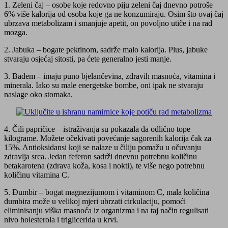
1. Zeleni čaj – osobe koje redovno piju zeleni čaj dnevno potroše
6% više kalorija od osoba koje ga ne konzumiraju. Osim što ovaj čaj
ubrzava metabolizam i smanjuje apetit, on povoljno utiče i na rad
mozga.
2. Jabuka – bogate pektinom, sadrže malo kalorija. Plus, jabuke
stvaraju osjećaj sitosti, pa ćete generalno jesti manje.
3. Badem – imaju puno bjelančevina, zdravih masnoća, vitamina i
minerala. Iako su male energetske bombe, oni ipak ne stvaraju
naslage oko stomaka.
4. Čili papričice – istraživanja su pokazala da odlično tope
kilograme. Možete očekivati povećanje sagorenih kalorija čak za
15%. Antioksidansi koji se nalaze u čiliju pomažu u očuvanju
zdravlja srca. Jedan feferon sadrži dnevnu potrebnu količinu
betakarotena (zdrava koža, kosa i nokti), te više nego potrebnu
količinu vitamina C.
5. Đumbir – bogat magnezijumom i vitaminom C, mala količina
đumbira može u velikoj mjeri ubrzati cirkulaciju, pomoći
eliminisanju viška masnoća iz organizma i na taj način regulisati
nivo holesterola i triglicerida u krvi.