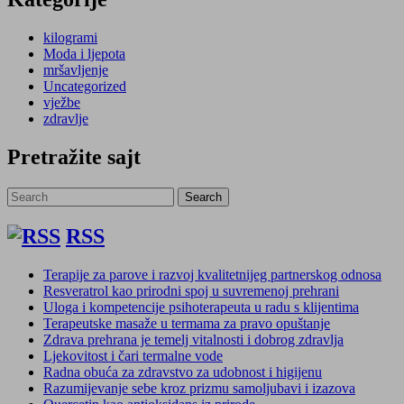
kilogrami
Moda i ljepota
mršavljenje
Uncategorized
vježbe
zdravlje
Pretražite sajt
Search
Search
for:
RSS
Terapije za parove i razvoj kvalitetnijeg partnerskog odnosa
Resveratrol kao prirodni spoj u suvremenoj prehrani
Uloga i kompetencije psihoterapeuta u radu s klijentima
Terapeutske masaže u termama za pravo opuštanje
Zdrava prehrana je temelj vitalnosti i dobrog zdravlja
Ljekovitost i čari termalne vode
Radna obuća za zdravstvo za udobnost i higijenu
Razumijevanje sebe kroz prizmu samoljubavi i izazova