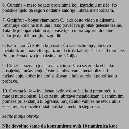
6. Ćuretina – meso bogato proteinima koji izgrađuju mišiće, što
podstiče tijelo da sagori dodatne kalorije i ubrza metabolizam.
7. Grejpfrut – bogat vitaminom C, jako često viđen u dijetama.
Smanjuje količine insulina i tako povećava gubitak tjelesne težine.
Takođe je bogat vlaknima, a vaše tijelo mora sagoriti dodatne
kalorije da bi ih moglo razgraditi.
8. Kafa – sadrži kofein koji osim što vas razbuđuje, ubrzava
metabolizam i navodi organizam da troši kalorije čak i kad mirujete.
Preporučena doza je maksimalno 3 šoljice.
9. Cimet – poznato je da ovaj začin snižava šećer u krvi i tako
pospješuje mršavljenje. Osim za ubrzavanje metabolizma i
mršavljenje, dobar je i kod snižavanja holesterola, i poboljšanju
probave.
10. Ovsena kaša – kvalitetan i zdrav doručak koji preporučuju
mnogi nutricionisti. Lako zasiti, ubrzava metabolizam, a samim tim
pomaže pri skidanju kilograma. Savjet: ako vam se ne sviđa ukus
kaše, uvijek možete dodati kašiku cimeta ili step soka.
Jedite manje obroke
Nije dovoljno samo da konzumirate ovih 10 namirnica koje