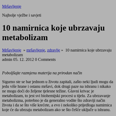
Skip
Mršavljenje
to
Najbolje vježbe i savjeti
content
Close
10 namirnica koje ubrzavaju
Menu
metabolizam
Mršavljenje
»
mršavljenje
,
zdravlje
»
10 namirnica koje ubrzavaju
metabolizam
admin
05. 12. 2012
0 Comments
Poboljšajte razmjenu materija na prirodan način
Sigurno ste se bar jednom u životu zapitali, zašto neki ljudi mogu da
jedu više hrane i ostanu mršavi, dok drugi paze na ishranu i nikako
ne mogu doći do željene tjelesne težine. Glavni krivac je
metabolizam, to jest svi biohemijski procesi u tijelu. Za ubrzavanje
metabolizma, potrebno je da generalno vodite što zdraviji način
života i da se što više krećete, a evo i nekoliko prijedloga namirnica
koje će da ubrzaju metabolizam ako se što češće uključe u ishranu.