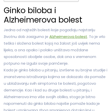
Ginko biloba i
Alzheimerova bolest
Jedna od najtežih bolesti koje pogađaju najstariju
životnu dob zasigurno je
Alzheimerova bolest
. To je vrlo
teška i složena bolest kojoj na žalost još uvijek nema
lijeka, a ona opako i polako uništava moždane
sposobnosti oboljele osobe, dok ona s vremenom
potpuno ne izgubi svoje pamćenje.
Kada je ginko biloba u pitanju, izvršene su brojne studije i
znanstvena istraživanja kojima se dokazalo da pomaže
u ublažavanju svih simptoma te bolesti, pogotovo
demencije. Kao i kad su druge bolesti u pitanju, i
Alzheimerova ima više svojih oblika, stoga je bitno
napomenuti da ginko biloba najviše pomaže kada je
bolest uzrokovana zbog smanjenog dotoka krvi u