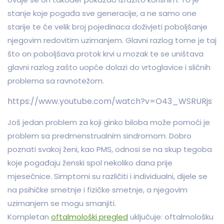
stanje koje pogađa sve generacije, a ne samo one
starije te će velik broj pojedinaca doživjeti poboljšanje
njegovim redovitim uzimanjem. Glavni razlog tome je taj
što on poboljšava protok krvi u mozak te se uništava
glavni razlog zašto uopće dolazi do vrtoglavice i sličnih
problema sa ravnotežom.
https://www.youtube.com/watch?v=O43_WSRURjs
Još jedan problem za koji ginko biloba može pomoći je
problem sa predmenstrualnim sindromom. Dobro
poznati svakoj ženi, kao PMS, odnosi se na skup tegoba
koje pogađaju ženski spol nekoliko dana prije
mjesečnice. Simptomi su različiti i individualni, dijele se
na psihičke smetnje i fizičke smetnje, a njegovim
uzimanjem se mogu smanjiti.
Kompletan
oftalmološki pregled
uključuje: oftalmološku