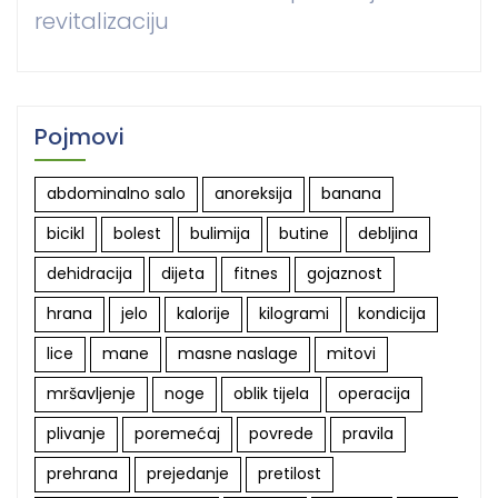
revitalizaciju
Pojmovi
abdominalno salo
anoreksija
banana
bicikl
bolest
bulimija
butine
debljina
dehidracija
dijeta
fitnes
gojaznost
hrana
jelo
kalorije
kilogrami
kondicija
lice
mane
masne naslage
mitovi
mršavljenje
noge
oblik tijela
operacija
plivanje
poremećaj
povrede
pravila
prehrana
prejedanje
pretilost