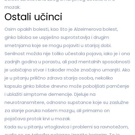
mozak.
Ostali učinci
Osim opakih bolesti, kao što je Alzeimerova bolest,
ginko biloba se uspješno suprotstavlja i drugim
smetnjama koje se mogu pojaviti u starijoj dobi.
Senilnost možda nije toliko učestala pojava, iako je i ona
zadnjih godina u porastu, ali pad mentalnih sposobnosti
je uobičajna stvar i također može značajno umanjiti. Ako
je u pitanju prilično zdrava starija osoba, nekoliko
kapsula ginko bilobe dnevno može poboljšati pamćenje
i ublažiti simptome demencije. Djeluje na
neurotransmitere, odnosno supstance koje su zaslužne
za slanje poruka našem mozgu, ali primarno on
pojačava protok krvi u mozak.
Kada su u pitanju vrtoglavica i problemi sa ravnotežom,
ovdje se on također pokazao izrazito korisnim. To je