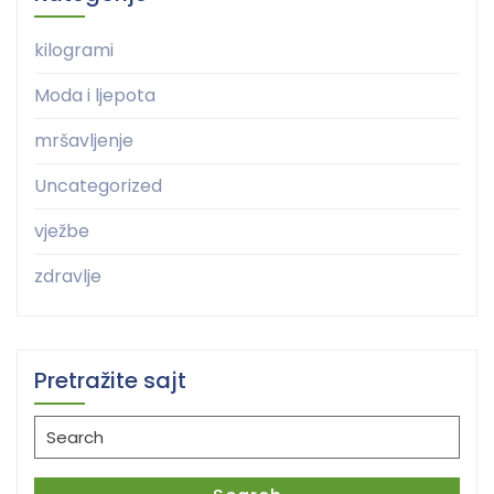
kilogrami
Moda i ljepota
mršavljenje
Uncategorized
vježbe
zdravlje
Pretražite sajt
Search
for: