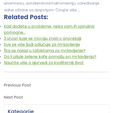
anamnezu, autokeratorefraktometriju, određivanje
vidne oštrine sa dioptrijom. Čitajte više …
Related Posts:
Kad dođete u probleme, neka vam ih spirulina
pomogne…
3 stvari koje se moraju znati o anoreksiji
Sve se više ljudi odlučuje za mršavljenje
Šta se nalazi u tabletama za mršavljenje?
Da li pilule zelene kafe pomažu pri mršavljenju?
Naučite više o ajurvedi za kvalitetniji život
Navigacija
Previous
Previous Post
Post
objava
Next
Next Post
Post
Kategorije