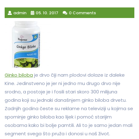
admin
05. 10. 2017
0 Comments
Ginko biloba
je drvo čiji nam plodovi dolaze iz daleke
Kine. Jedinstveno je jer ni jedno mu drugo drvo nije
srodno, a postoje je i fosili stari skoro 300 milijuna
godina koji su jednaki današnjem ginko biloba drvetu.
Zadnjih godina česte su reklame na televiziji u kojima se
spominje ginko biloba kao lijek i pomoć starijim
osobama kako bi bolje pamtili. Ali to je samo jedan mali
segment svega što pruža i donosi u naš život.