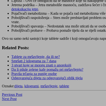
Lipoza – Ovo će omogućiti da se masnoće koje su nakupljene u t
Jetrena podrška – Jetra metaboliše masnoću, zadržava šećer i čis
detoksikacija jetre
.
Pojačivači metabolizma – Kada se pojača rad metabolizma više ma
Poboljšivači raspoloženja – Stres može predstavljati problem oso
vrate.
Poboljšivači spavanja – Nedostatak sna može uticati da se osoba
Poboljšivači probave – Probava pomaže tijelu da se riješi ostatka
Ovo su samo neki sastojci koje tablete sadrže i koji omogućavaju nap
Related Posts:
Tablete za mršavljenje, da ili ne?
Smršati 2 kilograma za 7 dana
3 stvari koje se moraju znati o anoreksiji
Da li pilule zelene kafe pomažu pri mršavljenju?
Pravila trčanja za punije osobe
Odgovarajuća dijeta za odgovarajući oblik tijela
Oznake:
dijeta
,
kilogrami
,
mršavljenje
,
tablete
Navigacija
Previous
Previous Post
Post
Next
Next Post
objava
Post