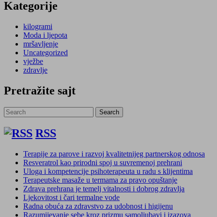
Kategorije
kilogrami
Moda i ljepota
mršavljenje
Uncategorized
vježbe
zdravlje
Pretražite sajt
Search
Search
for:
RSS
Terapije za parove i razvoj kvalitetnijeg partnerskog odnosa
Resveratrol kao prirodni spoj u suvremenoj prehrani
Uloga i kompetencije psihoterapeuta u radu s klijentima
Terapeutske masaže u termama za pravo opuštanje
Zdrava prehrana je temelj vitalnosti i dobrog zdravlja
Ljekovitost i čari termalne vode
Radna obuća za zdravstvo za udobnost i higijenu
Razumijevanje sebe kroz prizmu samoljubavi i izazova