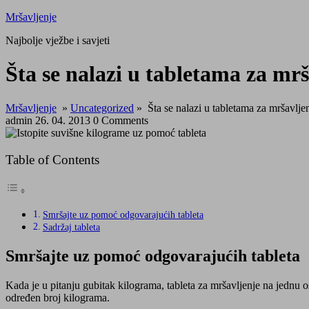
Skip
Mršavljenje
to
Najbolje vježbe i savjeti
content
Close
Šta se nalazi u tabletama za mr
Menu
Mršavljenje
»
Uncategorized
»
Šta se nalazi u tabletama za mršavlje
admin
26. 04. 2013
0 Comments
Table of Contents
Smršajte uz pomoć odgovarajućih tableta
Sadržaj tableta
Smršajte uz pomoć odgovarajućih tableta
Kada je u pitanju gubitak kilograma, tableta za mršavljenje na jednu 
određen broj kilograma.