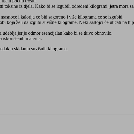
ijelu počnu trošiti.
ti toksine iz tijela. Kako bi se izgubili određeni kilogrami, jetra mora 
snoće i kalorija će biti sagoreno i više kilograma će se izgubiti.
bi koja želi da izgubi suvišne kilograme. Neki sastojci će uticati na hi
 udeblja jer je odmor esencijalan kako bi se tkivo obnovilo.
 iskorištenih materija.
redak u skidanju suvišnih kilograma.