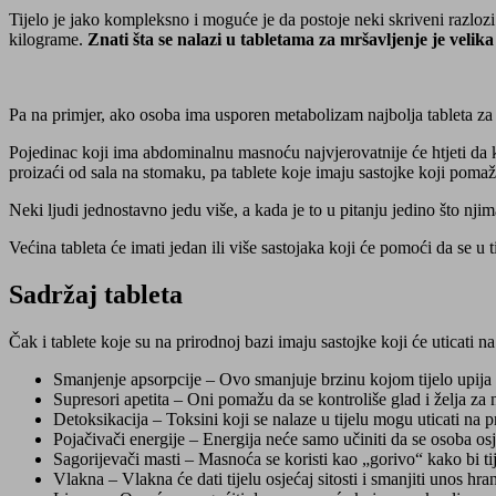
Tijelo je jako kompleksno i moguće je da postoje neki skriveni razlo
kilograme.
Znati šta se nalazi u tabletama za mršavljenje je velika 
Pa na primjer, ako osoba ima usporen metabolizam najbolja tableta za 
Pojedinac koji ima abdominalnu masnoću najvjerovatnije će htjeti da
proizaći od sala na stomaku, pa tablete koje imaju sastojke koji pom
Neki ljudi jednostavno jedu više, a kada je to u pitanju jedino što nji
Većina tableta će imati jedan ili više sastojaka koji će pomoći da se u 
Sadržaj tableta
Čak i tablete koje su na prirodnoj bazi imaju sastojke koji će uticati na
Smanjenje apsorpcije – Ovo smanjuje brzinu kojom tijelo upij
Supresori apetita – Oni pomažu da se kontroliše glad i želja za n
Detoksikacija – Toksini koji se nalaze u tijelu mogu uticati na pr
Pojačivači energije – Energija neće samo učiniti da se osoba osj
Sagorijevači masti – Masnoća se koristi kao „gorivo“ kako bi tije
Vlakna – Vlakna će dati tijelu osjećaj sitosti i smanjiti unos hra