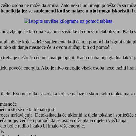
zi zašto osoba ne može da smrša. Zato neki ljudi imaju poteškoća sa mr
beneficija jer se suplementi koji se nalaze u njoj mogu iskoristiti i 
mršavljenje će biti ona koja ima sastojke da ubrza metabolizam. Kada se 
 kupi tablete koje sadrže suplemente koji će mu pomoći da izgubi nak
ažu oko skidanja masnoće će u ovom slučaju biti od pomoći.
ma treba je nešto što će im smanjiti apetit. Kada osoba nije gladna lakše 
tijelu poveća energija. Ako je nivo energije visok osoba neće tražiti hran
 tijelo. Evo nekoliko sastojaka koji se nalaze u skoro svim tabletama za m
a masnoće
ečim što se ne bi trebalo jesti
oces mršavljenja. Detoksikacija će ukloniti iz tijela toksine i spriječiće 
eća bolje, već će i pomoći da se osoba drži plana dijete i vježbanja.
lo bolje radilo i kako bi imalo više energije.
ne.