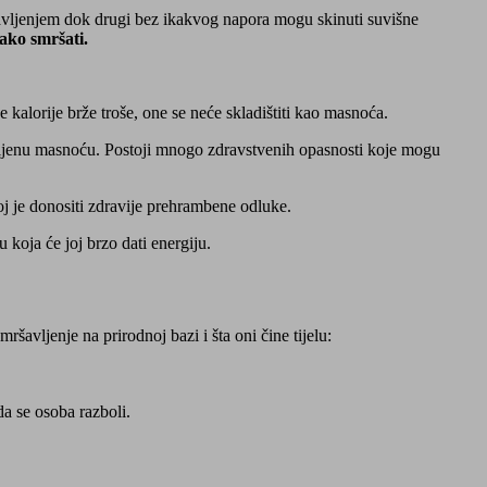
šavljenjem dok drugi bez ikakvog napora mogu skinuti suvišne
tako smršati.
kalorije brže troše, one se neće skladištiti kao masnoća.
upljenu masnoću. Postoji mnogo zdravstvenih opasnosti koje mogu
joj je donositi zdravije prehrambene odluke.
u koja će joj brzo dati energiju.
ršavljenje na prirodnoj bazi i šta oni čine tijelu:
da se osoba razboli.