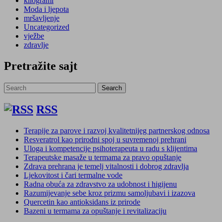
kilogrami
Moda i ljepota
mršavljenje
Uncategorized
vježbe
zdravlje
Pretražite sajt
Search
Search
for:
RSS
Terapije za parove i razvoj kvalitetnijeg partnerskog odnosa
Resveratrol kao prirodni spoj u suvremenoj prehrani
Uloga i kompetencije psihoterapeuta u radu s klijentima
Terapeutske masaže u termama za pravo opuštanje
Zdrava prehrana je temelj vitalnosti i dobrog zdravlja
Ljekovitost i čari termalne vode
Radna obuća za zdravstvo za udobnost i higijenu
Razumijevanje sebe kroz prizmu samoljubavi i izazova
Quercetin kao antioksidans iz prirode
Bazeni u termama za opuštanje i revitalizaciju