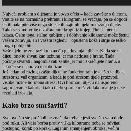
Najveći problem s dijetama je yo-yo efekt – kada završite s dijetom,
vratite se na normalnu prehranu i kilogrami se vraćaju, pa se dogodi
da ih nakupite više nego što ste ih izgubili tijekom držanja dijete.
Tako se samo vrtite u začaranom krugu iz kojeg, čini se, nema
izlaza. Osim toga, stalno gubljenje i dobivanje kilograma može štetiti
vašem zdravlju, ali i vašem izgledu – opuštena koža i strije se teško
mogu pobijediti.
Vaše tijelo ne zna razliku između gladovanja i dijete. Kada ste na
dijeti, ono to shvati kao uzbunu jer mu nedostaje hrane. Tada
počinje stvarati i nagomilavati zalihe jer mu uskraćujete hranu, a
također se usporava metabolizam.
Još jedan od razloga zašto dijete ne funkcioniraju je taj što je dijeta
stresor za vaš organizam, a kada je pod stresom tijelo proizvodi
visoke razine hormona stresa. Ovi hormoni utječu na usporeno
sagorijevanje kalorija i tako tijelo sporije mršavi. Iako manje jedete
rezultati izostaju.
Kako brzo smršaviti?
Sve ovo što ste pročitali ne znači da trebate jesti sve što vam dođe
pod ruku. Ali vaša borba protiv viška kilograma treba se odvijati
postupno, korak po korak. Laganim smanjenjem obroka, većim