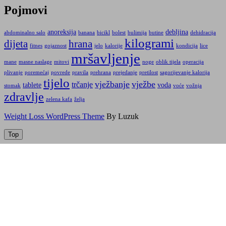
Pojmovi
anoreksija
debljina
abdominalno salo
banana
bicikl
bolest
bulimija
butine
dehidracija
kilogrami
dijeta
hrana
fitnes
gojaznost
jelo
kalorije
kondicija
lice
mršavljenje
mane
masne naslage
mitovi
noge
oblik tijela
operacija
plivanje
poremećaj
povrede
pravila
prehrana
prejedanje
pretilost
sagorijevanje kalorija
tijelo
vježbanje
vježbe
trčanje
tablete
voda
stomak
voće
vožnja
zdravlje
zelena kafa
želja
Weight Loss WordPress Theme
By Luzuk
Top