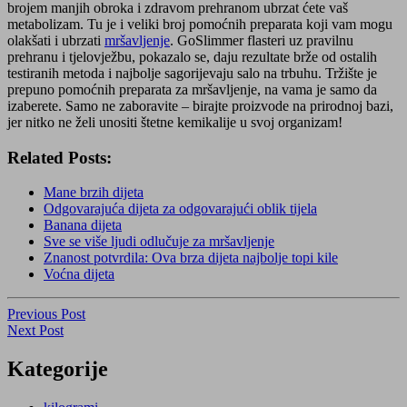
brojem manjih obroka i zdravom prehranom ubrzat ćete vaš
metabolizam. Tu je i veliki broj pomoćnih preparata koji vam mogu
olakšati i ubrzati
mršavljenje
. GoSlimmer flasteri uz pravilnu
prehranu i tjelovježbu, pokazalo se, daju rezultate brže od ostalih
testiranih metoda i najbolje sagorijevaju salo na trbuhu. Tržište je
prepuno pomoćnih preparata za mršavljenje, na vama je samo da
izaberete. Samo ne zaboravite – birajte proizvode na prirodnoj bazi,
jer nitko ne želi unositi štetne kemikalije u svoj organizam!
Related Posts:
Mane brzih dijeta
Odgovarajuća dijeta za odgovarajući oblik tijela
Banana dijeta
Sve se više ljudi odlučuje za mršavljenje
Znanost potvrdila: Ova brza dijeta najbolje topi kile
Voćna dijeta
Navigacija
Previous
Previous Post
Post
Next
Next Post
objava
Post
Kategorije