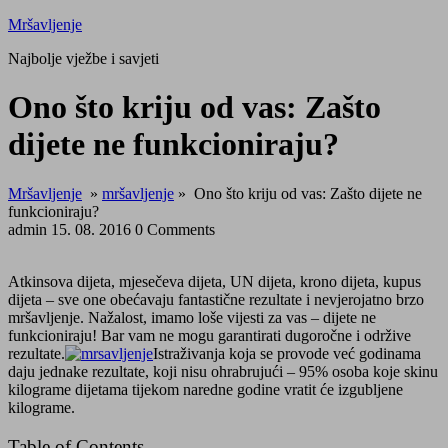
Skip
Mršavljenje
to
Najbolje vježbe i savjeti
content
Close
Ono što kriju od vas: Zašto
Menu
dijete ne funkcioniraju?
Mršavljenje
»
mršavljenje
»
Ono što kriju od vas: Zašto dijete ne
funkcioniraju?
admin
15. 08. 2016
0 Comments
Atkinsova dijeta, mjesečeva dijeta, UN dijeta, krono dijeta, kupus
dijeta – sve one obećavaju fantastične rezultate i nevjerojatno brzo
mršavljenje. Nažalost, imamo loše vijesti za vas – dijete ne
funkcioniraju! Bar vam ne mogu garantirati dugoročne i održive
rezultate.
Istraživanja koja se provode već godinama
daju jednake rezultate, koji nisu ohrabrujući – 95% osoba koje skinu
kilograme dijetama tijekom naredne godine vratit će izgubljene
kilograme.
Table of Contents