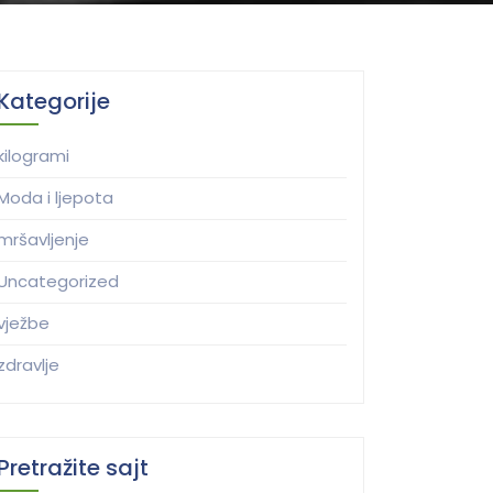
Kategorije
kilogrami
Moda i ljepota
mršavljenje
Uncategorized
vježbe
zdravlje
Pretražite sajt