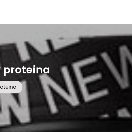
y proteina
roteina