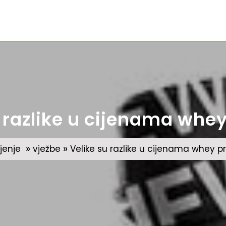
 razlike u cijenama whe
»
»
jenje
vježbe
Velike su razlike u cijenama whey p