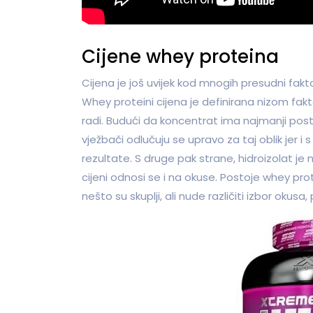
Cijene whey proteina
Cijena je još uvijek kod mnogih presudni fakto
Whey proteini cijena je definirana nizom fakto
radi. Budući da koncentrat ima najmanji post
vježbači odlučuju se upravo za taj oblik jer i
rezultate. S druge pak strane, hidroizolat je n
cijeni odnosi se i na okuse. Postoje whey pro
nešto su skuplji, ali nude različiti izbor okusa,