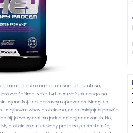
 u tome radi li se o onim s okusom ili bez okusa,
itim proizvođačima. Neke tvrtke su već jako dugo na
teini cijena koju oni održavaju opravdana. Mnogi će
za njihovim whey proteinima, ne razmišljajući previše
ion čiji je whey protein jedan od najprodavanijih. No,
e My protein koja nudi whey proteine po dosta nižoj