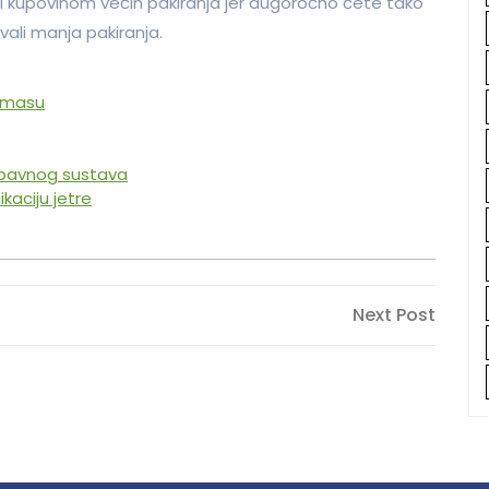
ti kupovinom većih pakiranja jer dugoročno ćete tako
vali manja pakiranja.
e masu
robavnog sustava
kaciju jetre
Next
Next Post
Post