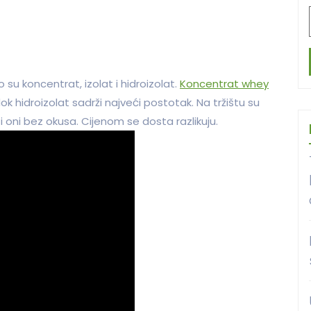
 su koncentrat, izolat i hidroizolat.
Koncentrat whey
ok hidroizolat sadrži najveći postotak. Na tržištu su
 i oni bez okusa. Cijenom se dosta razlikuju.