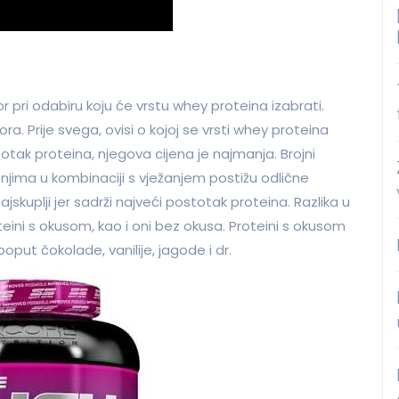
r pri odabiru koju će vrstu whey proteina izabrati.
ra. Prije svega, ovisi o kojoj se vrsti whey proteina
otak proteina, njegova cijena je najmanja. Brojni
 s njima u kombinaciji s vježanjem postižu odlične
ajskuplji jer sadrži najveći postotak proteina. Razlika u
teini s okusom, kao i oni bez okusa. Proteini s okusom
 poput čokolade, vanilije, jagode i dr.