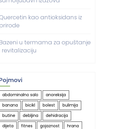
samoljubavi i izazova
Quercetin kao antioksidans iz
prirode
Bazeni u termama za opuštanje
i revitalizaciju
Pojmovi
abdominalno salo
anoreksija
banana
bicikl
bolest
bulimija
butine
debljina
dehidracija
dijeta
fitnes
gojaznost
hrana