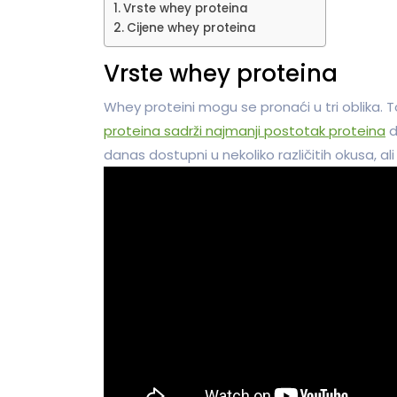
Vrste whey proteina
Cijene whey proteina
Vrste whey proteina
Whey proteini mogu se pronaći u tri oblika. To
proteina sadrži najmanji postotak proteina
d
danas dostupni u nekoliko različitih okusa, ali