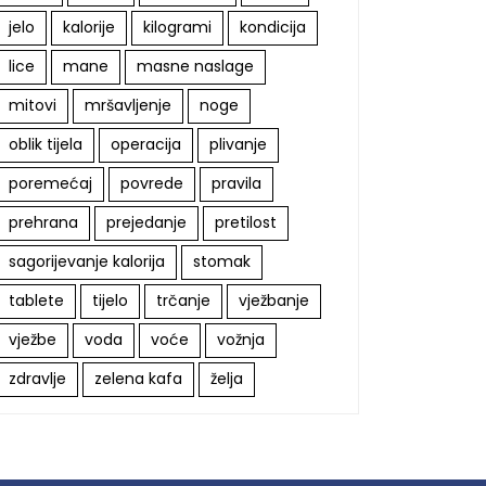
jelo
kalorije
kilogrami
kondicija
lice
mane
masne naslage
mitovi
mršavljenje
noge
oblik tijela
operacija
plivanje
poremećaj
povrede
pravila
prehrana
prejedanje
pretilost
sagorijevanje kalorija
stomak
tablete
tijelo
trčanje
vježbanje
vježbe
voda
voće
vožnja
zdravlje
zelena kafa
želja