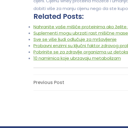
cijeni. Cijenu whey proteina možete i umanji
dobiti više za manju cijenu nego da ste kupo
Related Posts:
Nahranite vaše mišiće proteinima ako želit
Suplementi mogu ubrzati rast mišićne mase
Sve se više ljudi odlučuje za mršavljenje
Probavni enzimi su ključni faktor zdravog p
Pobrinite se za zdravlje organizma uz detoksi
10 namirnica koje ubrzavaju metabolizam
Navigacija
Previous
Previous Post
Post
objava