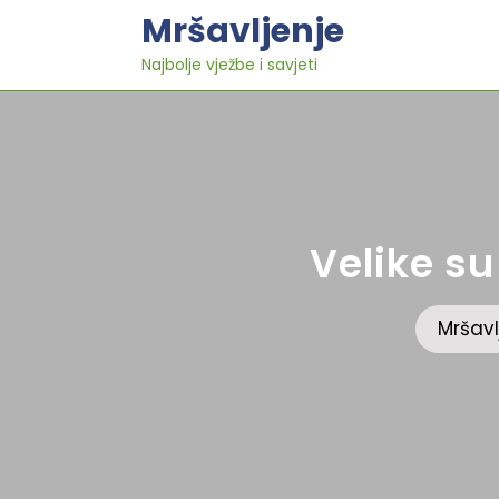
Skip
Mršavljenje
to
content
Najbolje vježbe i savjeti
Velike su
Mršavl