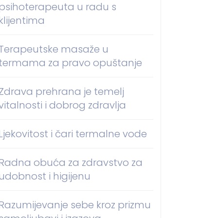
psihoterapeuta u radu s
klijentima
Terapeutske masaže u
termama za pravo opuštanje
Zdrava prehrana je temelj
vitalnosti i dobrog zdravlja
Ljekovitost i čari termalne vode
Radna obuća za zdravstvo za
udobnost i higijenu
Razumijevanje sebe kroz prizmu