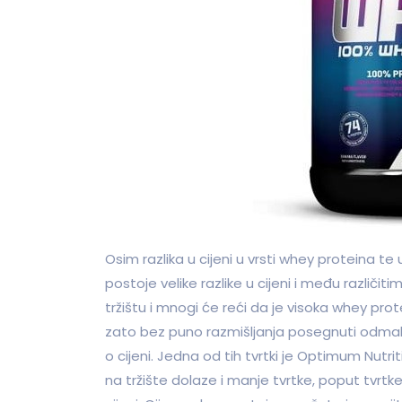
Osim razlika u cijeni u vrsti whey proteina te
postoje velike razlike u cijeni i među različ
tržištu i mnogi će reći da je visoka whey pro
zato bez puno razmišljanja posegnuti odmah 
o cijeni. Jedna od tih tvrtki je Optimum Nutrit
na tržište dolaze i manje tvrtke, poput tvrtk