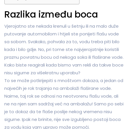
Razlika između boca
Vjerojatno ste nekada krenuli u šetnju ili na malo duže
putovanje automobilom i htjeli ste ponijeti flašu vode
sa sobom. Svakako, pohvala za to, vodu treba piti bilo
kada i bilo gdje. No, pri tome ste najvjerojatnije koristili
praznu povratnu bocu od nekoga soka ili flaširane vode.
Kako biste reagirali kada bismo vam rekli da takve boce
nisu sigurne za višekratnu uporabu?
To se može potkrijepiti s mnoštvom dokaza, a jedan od
najvećih je rok trajanja na ambalaži flaširane vode.
Naime, taj rok se odnosi na neotvorenu flašu vode, ali
ne na njen sam sadržaj već na ambalažu! Samo po sebi
je to dokaz da te flaše poslije nekog vremena nisu
sigurne. Ipak ne brinite, nije sve izgubljeno postoji boca
za vodu koja vam upravo može pomoći.