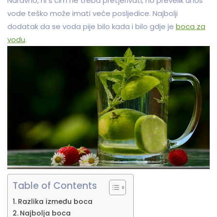
Naravno, ni s čim ne treba pretjerivati, no prevelik unos
vode teško može imati veće posljedice. Najbolji
dodatak da se voda pije bilo kada i bilo gdje je
boca za
vodu
.
Table of Contents
Razlika između boca
Najbolja boca