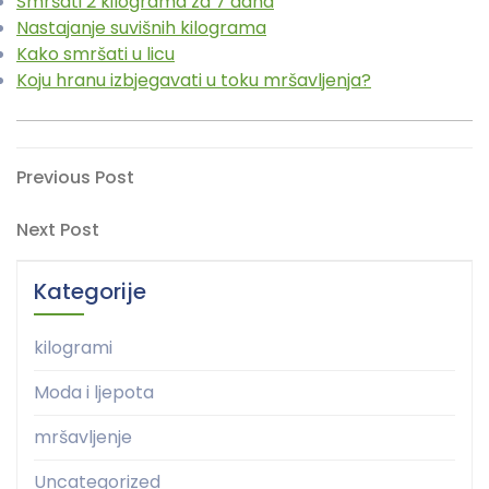
Smršati 2 kilograma za 7 dana
Nastajanje suvišnih kilograma
Kako smršati u licu
Koju hranu izbjegavati u toku mršavljenja?
Navigacija
Previous
Previous Post
Post
objava
Next
Next Post
Post
Kategorije
kilogrami
Moda i ljepota
mršavljenje
Uncategorized