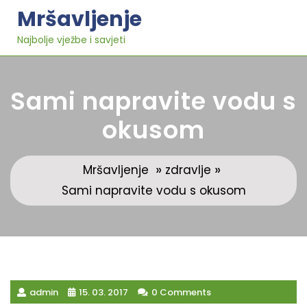
Skip
Mršavljenje
to
content
Najbolje vježbe i savjeti
Sami napravite vodu s
okusom
»
»
Mršavljenje
zdravlje
Sami napravite vodu s okusom
admin
15. 03. 2017
0 Comments