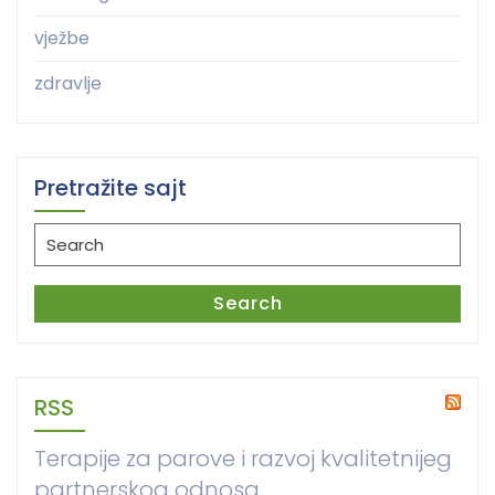
vježbe
zdravlje
Pretražite sajt
Search
for:
Search
RSS
Terapije za parove i razvoj kvalitetnijeg
partnerskog odnosa