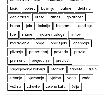
bicikl
bolest
bulimija
butine
debljina
dehidracija
dijeta
fitnes
gojaznost
hrana
jelo
kalorije
kilogrami
kondicija
lice
mane
masne naslage
mitovi
mršavljenje
noge
oblik tijela
operacija
plivanje
poremećaj
povrede
pravila
prehrana
prejedanje
pretilost
sagorijevanje kalorija
stomak
tablete
tijelo
trčanje
vježbanje
vježbe
voda
voće
vožnja
zdravlje
zelena kafa
želja