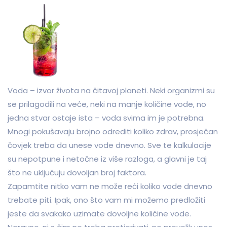
Voda – izvor života na čitavoj planeti. Neki organizmi su
se prilagodili na veće, neki na manje količine vode, no
jedna stvar ostaje ista – voda svima im je potrebna.
Mnogi pokušavaju brojno odrediti koliko zdrav, prosječan
čovjek treba da unese vode dnevno. Sve te kalkulacije
su nepotpune i netočne iz više razloga, a glavni je taj
što ne uključuju dovoljan broj faktora.
Zapamtite nitko vam ne može reći koliko vode dnevno
trebate piti. Ipak, ono što vam mi možemo predložiti
jeste da svakako uzimate dovoljne količine vode.