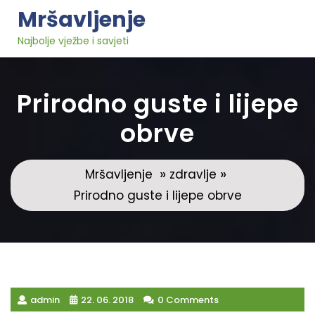
Skip
Mršavljenje
to
content
Najbolje vježbe i savjeti
Prirodno guste i lijepe
obrve
»
»
Mršavljenje
zdravlje
Prirodno guste i lijepe obrve
admin
22. 06. 2018
0 Comments