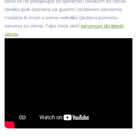
obrvi te ne pretjerujte sa sjenilima i olovkom za obrve.
Ukoliko ipak čeznete za gustim i izraženim obrvama
možete ih imati u samo nekoliko tjedana pomoću
seruma za obrve. Tako čete doči
serumom do lijepih
obrva
.