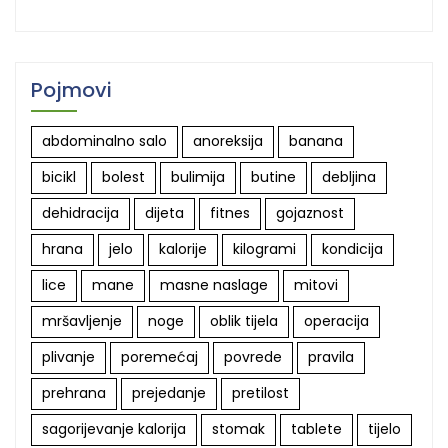
Pojmovi
abdominalno salo
anoreksija
banana
bicikl
bolest
bulimija
butine
debljina
dehidracija
dijeta
fitnes
gojaznost
hrana
jelo
kalorije
kilogrami
kondicija
lice
mane
masne naslage
mitovi
mršavljenje
noge
oblik tijela
operacija
plivanje
poremećaj
povrede
pravila
prehrana
prejedanje
pretilost
sagorijevanje kalorija
stomak
tablete
tijelo