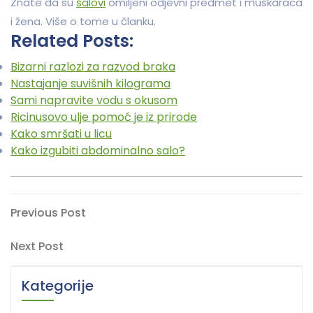
Znate da su
šalovi
omiljeni odjevni predmet i muškaraca
i žena. Više o tome u članku.
Related Posts:
Bizarni razlozi za razvod braka
Nastajanje suvišnih kilograma
Sami napravite vodu s okusom
Ricinusovo ulje pomoć je iz prirode
Kako smršati u licu
Kako izgubiti abdominalno salo?
Navigacija
Previous
Previous Post
Post
objava
Next
Next Post
Post
Kategorije