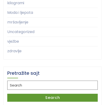
kilogrami
Moda i ljepota
mršavljenje
Uncategorized
vježbe
zdravlje
Pretražite sajt
Search
for:
Search