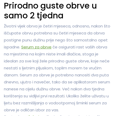
Prirodno guste obrve u
samo 2 tjedna
Životni vijek obrva je četiri mjeseca, odnosno, nakon što
išćupate obrvu potrebna su četiri mjeseca da obrva
postigne punu dužinu prije nego što samostalno opet
ispadne.
Serum za obrve
će osigurati rast vaših obrva
na mjestima na kojim niste imali dlačice, stoga je
idealan za sve koji žele prirodno guste obrve, koje neće
nestati s ljetnim pljuskom, toplim morem te vrućim
danom. Serum za obrve je potrebno nanositi dva puta
dnevno, ujutro i navečer, tako da se aplikatorom serum
nanese na cijelu dužinu obrve. Već nakon dva tjedna
korištenja su vidljivi prvi rezultati. Ukoliko želite uživatu u
ljetu bez razmišljanja o vodootpornoj šminki serum za
obrve je odličan izbor za vas.