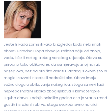
Jeste li ikada zamislili kako bi izgledali kada nebi imali
obrve? Prirodna uloga obrva je zaštita očiju od znoja,
vode, kiše ili nekog trećeg vanjskog utjecaja. Obrve su
prirodno tako oblikovane, da usmjeravaju znoj na rub
našeg oka, bez da bilo što dolazi u doticaj s okom što bi
moglo izazvati iritaciju ili nadražiti oko. Obrve imaju
važnu ulogu u oblikovanju našeg lica, stoga su neki ljudi
neprepoznatljivi ukoliko zbog lijekova ili kemoterapije
izgube obrve. Zadnjih nekoliko godina ose je vratio trend
gustih i izraženih obrva, stoga svakodnevno na ulici