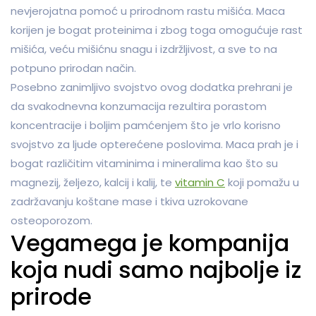
nevjerojatna pomoć u prirodnom rastu mišića. Maca
korijen je bogat proteinima i zbog toga omogućuje rast
mišića, veću mišićnu snagu i izdržljivost, a sve to na
potpuno prirodan način.
Posebno zanimljivo svojstvo ovog dodatka prehrani je
da svakodnevna konzumacija rezultira porastom
koncentracije i boljim pamćenjem što je vrlo korisno
svojstvo za ljude opterećene poslovima. Maca prah je i
bogat različitim vitaminima i mineralima kao što su
magnezij, željezo, kalcij i kalij, te
vitamin C
koji pomažu u
zadržavanju koštane mase i tkiva uzrokovane
osteoporozom.
Vegamega je kompanija
koja nudi samo najbolje iz
prirode