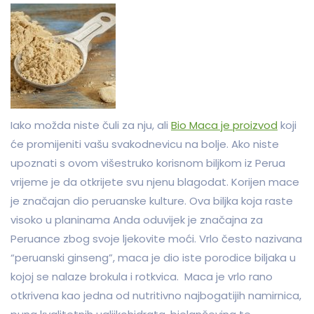
Iako možda niste čuli za nju, ali
Bio Maca je proizvod
koji
će promijeniti vašu svakodnevicu na bolje. Ako niste
upoznati s ovom višestruko korisnom biljkom iz Perua
vrijeme je da otkrijete svu njenu blagodat. Korijen mace
je značajan dio peruanske kulture. Ova biljka koja raste
visoko u planinama Anda oduvijek je značajna za
Peruance zbog svoje ljekovite moći. Vrlo često nazivana
“peruanski ginseng”, maca je dio iste porodice biljaka u
kojoj se nalaze brokula i rotkvica. Maca je vrlo rano
otkrivena kao jedna od nutritivno najbogatijih namirnica,