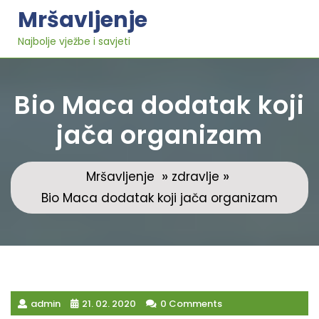
Skip
Mršavljenje
to
content
Najbolje vježbe i savjeti
Bio Maca dodatak koji
jača organizam
»
»
Mršavljenje
zdravlje
Bio Maca dodatak koji jača organizam
admin
21. 02. 2020
0 Comments