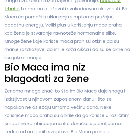
mogu uzrokovati razdražljivost, glavobolje,
nadutost
trbuha
te znatno otežavati svakodnevne aktivnosti. Bio
Maca će pomoći u uklanjanju simptoma pružajući
dodatnu energiju. Veliki plus u korištenju maca praha
kod žena je stvaranje ravnoteže hormonalne slike.
Mnoge žene koje koriste maca prah su otkrile da su
manje razdražljive, da im je koža čišća i da su se akne na
licu jako smanjile.
Bio Maca ima niz
blagodati za žene
Ženama mnogo znači to što im Bio Maca daje snagu i
izdržljivost u njihovom zaposlenom danu i što se
napokon ne osjećaju umorno većinu dana. Neke
korisnice maca praha su otkrile da ga koriste u različitim
smoothie kombinacijama ili u doručku s pahuljicama.
Jedna od omiljenih svojstava Bio Maca praha je