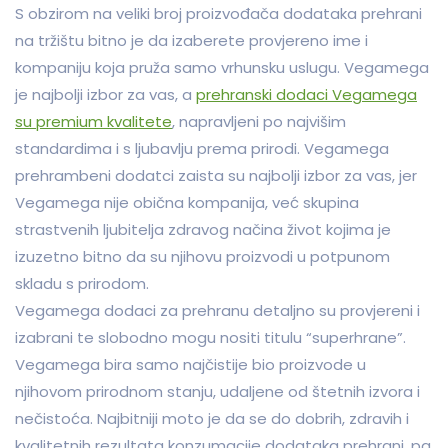
S obzirom na veliki broj proizvođača dodataka prehrani
na tržištu bitno je da izaberete provjereno ime i
kompaniju koja pruža samo vrhunsku uslugu. Vegamega
je najbolji izbor za vas, a
prehranski dodaci Vegamega
su premium kvalitete
, napravljeni po najvišim
standardima i s ljubavlju prema prirodi. Vegamega
prehrambeni dodatci zaista su najbolji izbor za vas, jer
Vegamega nije obična kompanija, već skupina
strastvenih ljubitelja zdravog načina život kojima je
izuzetno bitno da su njihovu proizvodi u potpunom
skladu s prirodom.
Vegamega dodaci za prehranu detaljno su provjereni i
izabrani te slobodno mogu nositi titulu “superhrane”.
Vegamega bira samo najčistije bio proizvode u
njihovom prirodnom stanju, udaljene od štetnih izvora i
nečistoća. Najbitniji moto je da se do dobrih, zdravih i
kvalitetnih rezultata konzumacije dodataka prehrani, pa