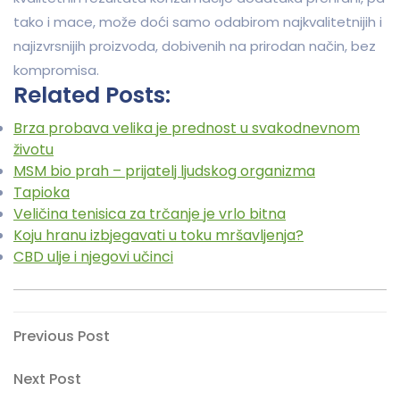
tako i mace, može doći samo odabirom najkvalitetnijih i
najizvrsnijih proizvoda, dobivenih na prirodan način, bez
kompromisa.
Related Posts:
Brza probava velika je prednost u svakodnevnom
životu
MSM bio prah – prijatelj ljudskog organizma
Tapioka
Veličina tenisica za trčanje je vrlo bitna
Koju hranu izbjegavati u toku mršavljenja?
CBD ulje i njegovi učinci
Navigacija
Previous
Previous Post
Post
objava
Next
Next Post
Post