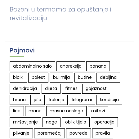
Bazeni u termama za opuštanje i
revitalizaciju
Pojmovi
abdominalno salo
anoreksija
banana
bicikl
bolest
bulimija
butine
debljina
dehidracija
dijeta
fitnes
gojaznost
hrana
jelo
kalorije
kilogrami
kondicija
lice
mane
masne naslage
mitovi
mršavljenje
noge
oblik tijela
operacija
plivanje
poremećaj
povrede
pravila