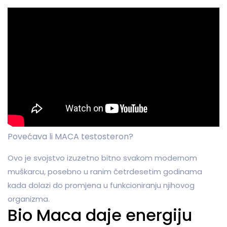
Povećava li MACA testosteron?
Ovo je svojstvo izuzetno bitno svakom modernom
muškarcu, posebno u ranim četrdesetim godinama
kada dolazi do promjena u funkcioniranju njihovog
organizma.
Bio Maca daje energiju